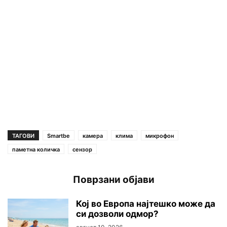
ТАГОВИ
Smartbe
камера
клима
микрофон
паметна количка
сензор
Поврзани објави
Кој во Европа најтешко може да
си дозволи одмор?