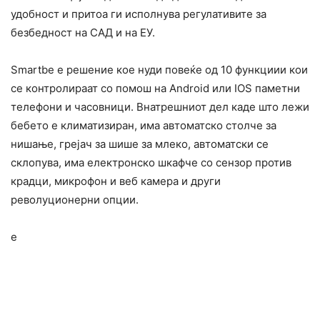
удобност и притоа ги исполнува регулативите за
безбедност на САД и на ЕУ.
Smartbe е решение кое нуди повеќе од 10 функциии кои
се контролираат со помош на Android или IOS паметни
телефони и часовници. Внатрешниот дел каде што лежи
бебето е климатизиран, има автоматско столче за
нишање, грејач за шише за млеко, автоматски се
склопува, има електронско шкафче со сензор против
крадци, микрофон и веб камера и други
револуционерни опции.
e