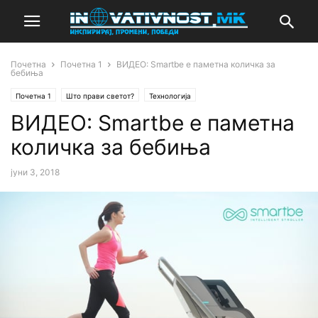
Почетна
Почетна 1
ВИДЕО: Smartbe е паметна количка за
бебиња
Почетна 1
Што прави светот?
Технологија
ВИДЕО: Smartbe е паметна
количка за бебиња
јуни 3, 2018