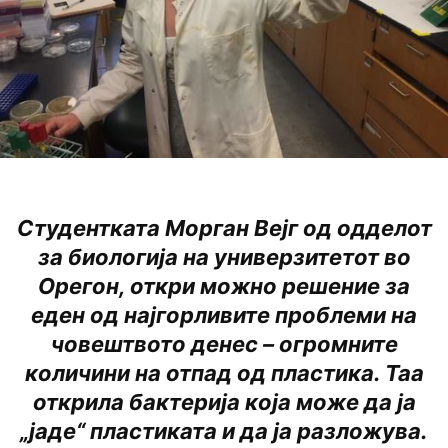
Студентката Морган Вејг од одделот
за биологија на универзитетот во
Орегон, откри можно решение за
еден од најгорливите проблеми на
човештвото денес – огромните
количини на отпад од пластика. Таа
открила бактерија која може да ја
„јаде“ пластиката и да ја разложува.