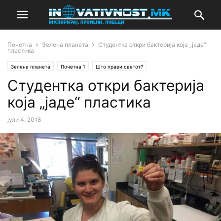
Почетна
Зелена планета
Студентка откри бактерија која „јаде“
пластика
Зелена планета
Почетна 1
Што прави светот?
Студентка откри бактерија
која „јаде“ пластика
јули 4, 2018