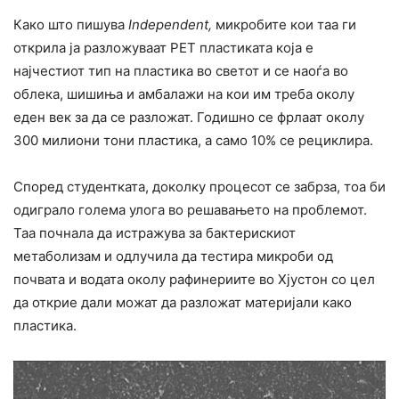
Како што пишува
Independent,
микробите кои таа ги
открила ја разложуваат PET пластиката која е
најчестиот тип на пластика во светот и се наоѓа во
облека, шишиња и амбалажи на кои им треба околу
еден век за да се разложат. Годишно се фрлаат околу
300 милиони тони пластика, а само 10% се рециклира.
Според студентката, доколку процесот се забрза, тоа би
одиграло голема улога во решавањето на проблемот.
Таа почнала да истражува за бактерискиот
метаболизам и одлучила да тестира микроби од
почвата и водата околу рафинериите во Хјустон со цел
да открие дали можат да разложат материјали како
пластика.