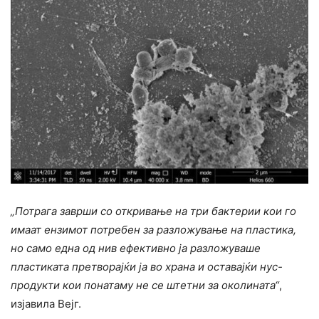
„Потрага заврши со откривање на три бактерии кои го
имаат ензимот потребен за разложување на пластика,
но само една од нив ефективно ја разложуваше
пластиката претворајќи ја во храна и оставајќи нус-
продукти кои понатаму не се штетни за околината“
,
изјавила Вејг.