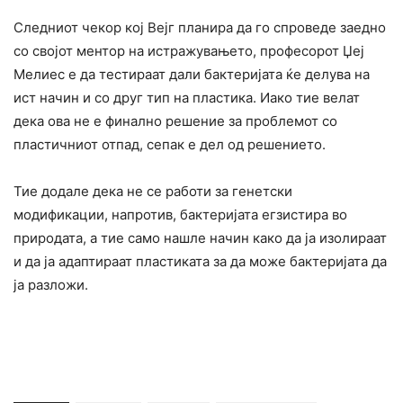
Следниот чекор кој Вејг планира да го спроведе заедно
со својот ментор на истражувањето, професорот Џеј
Мелиес е да тестираат дали бактеријата ќе делува на
ист начин и со друг тип на пластика. Иако тие велат
дека ова не е финално решение за проблемот со
пластичниот отпад, сепак е дел од решението.
Тие додале дека не се работи за генетски
модификации, напротив, бактеријата егзистира во
природата, а тие само нашле начин како да ја изолираат
и да ја адаптираат пластиката за да може бактеријата да
ја разложи.