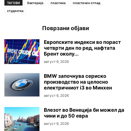
ТАГОВИ
бактерија
пластика
пластичен отпад
студентка
Поврзани објави
Европските индекси во пораст
четврти ден по ред, нафтата
Брент околу...
август 6, 2026
BMW започнува сериско
производство на целосно
електричниот i3 во Минхен
август 6, 2026
Влезот во Венеција би можел да
чини и до 50 евра
август 6, 2026