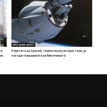
Што прави светот?
те
Ракетата на SpaceX, тешка околу четири тони, ја
ни,
погоди површината на Месечината