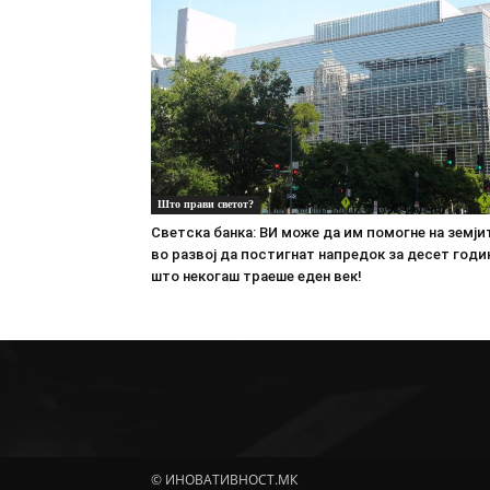
Што прави светот?
Светска банка: ВИ може да им помогне на земји
во развој да постигнат напредок за десет годи
што некогаш траеше еден век!
© ИНОВАТИВНОСТ.МК