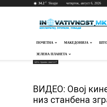
C
34.2
Skopje
четврток, август 6, 2026
Иновативност
ПОЧЕТНА
МАКЕДОНИЈА
ШТО
ЗЕЛЕНА ПЛАНЕТА
Што прави светот?
ВИДЕО: Овој кин
низ станбена зг