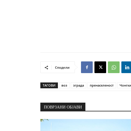
Сподели
ТАГОВИ
воз
зграда
пренаселеност
Чонгки
ПОВРЗАНИ ОБЈАВИ