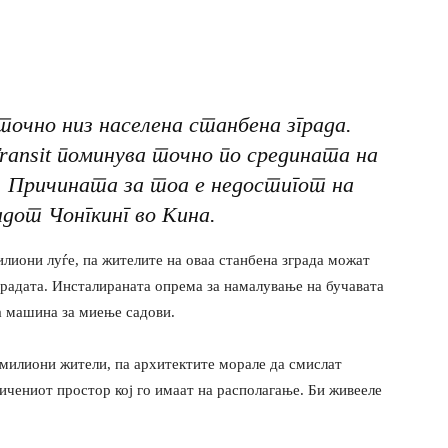
 точно низ населена станбена зграда.
Transit поминува точно по средината на
. Причината за тоа е недостигот на
адот Чонгкинг во Кина.
лиони луѓе, па жителите на оваа станбена зграда можат
зградата. Инсталираната опрема за намалување на бучавата
а машина за миење садови.
милиони жители, па архитектите морале да смислат
чениот простор кој го имаат на располагање. Би живееле