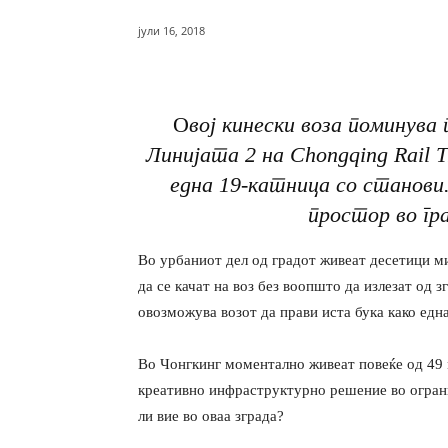
јули 16, 2018
О
вој кинески воза поминува
Линијата 2 на Chongqing Rail 
една 19-катница со станови
простор во гр
Во урбаниот дел од градот живеат десетици ми
да се качат на воз без воопшто да излезат од 
овозможува возот да прави иста бука како едн
Во Чонгкинг моментално живеат повеќе од 49 
креативно инфраструктурно решение во ограни
ли вие во оваа зграда?