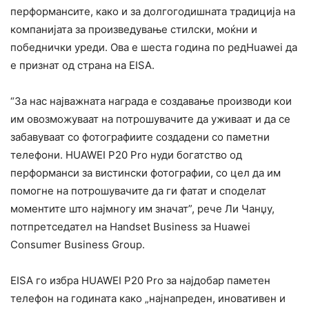
перформансите, како и за долгогодишната традиција на
компанијата за произведување стилски, моќни и
победнички уреди. Ова е шеста година по редHuawei да
е признат од страна на EISA.
“За нас најважната награда е создавање производи кои
им овозможуваат на потрошувачите да уживаат и да се
забавуваат со фотографиите создадени со паметни
телефони. HUAWEI P20 Pro нуди богатство од
перформанси за вистински фотографии, со цел да им
помогне на потрошувачите да ги фатат и споделат
моментите што најмногу им значат”, рече Ли Чанџу,
потпретседател на Handset Business за Huawei
Consumer Business Group.
EISA го избра HUAWEI P20 Pro за најдобар паметен
телефон на годината како „најнапреден, иновативен и