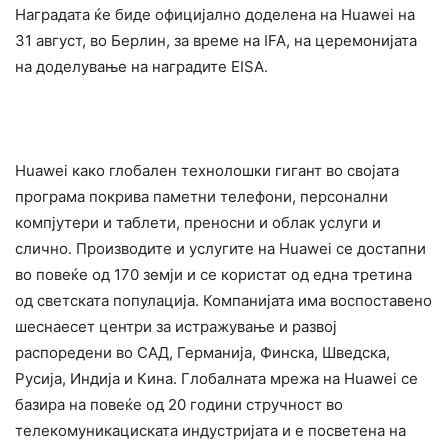
Наградата ќе биде официјално доделена на Huawei на
31 август, во Берлин, за време на IFA, на церемонијата
на доделување на наградите EISA.
Huawei како глобален технолошки гигант во својата
програма покрива паметни телефони, персонални
компјутери и таблети, преносни и облак услуги и
слично. Производите и услугите на Huawei се достапни
во повеќе од 170 земји и се користат од една третина
од светската популација. Компанијата има воспоставено
шеснаесет центри за истражување и развој
распоредени во САД, Германија, Финска, Шведска,
Русија, Индија и Кина. Глобалната мрежа на Huawei се
базира на повеќе од 20 години стручност во
телекомуникациската индустријата и е посветена на