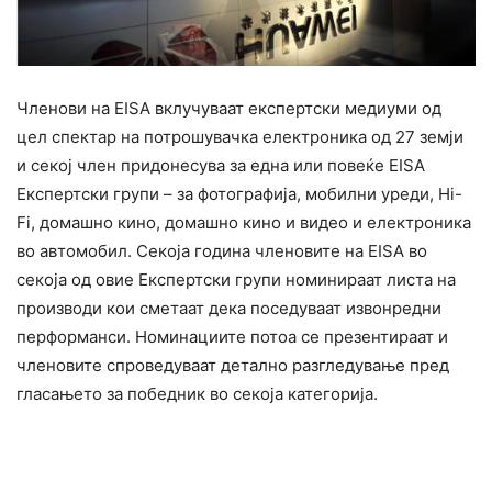
Членови на EISA вклучуваат експертски медиуми од
цел спектар на потрошувачка електроника од 27 земји
и секој член придонесува за една или повеќе EISA
Експертски групи – за фотографија, мобилни уреди, Hi-
Fi, домашно кино, домашно кино и видео и електроника
во автомобил. Секоја година членовите на EISA во
секоја од овие Експертски групи номинираат листа на
производи кои сметаат дека поседуваат извонредни
перформанси. Номинациите потоа се презентираат и
членовите спроведуваат детално разгледување пред
гласањето за победник во секоја категорија.