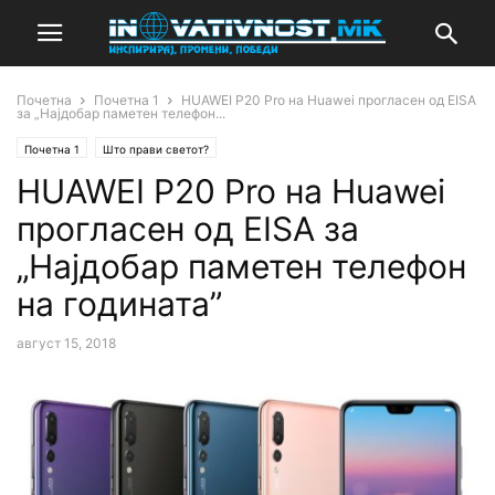
Почетна
Почетна 1
HUAWEI P20 Pro на Huawei прогласен од EISA
за „Најдобар паметен телефон...
Почетна 1
Што прави светот?
HUAWEI P20 Pro на Huawei
прогласен од EISA за
„Најдобар паметен телефон
на годината”
август 15, 2018