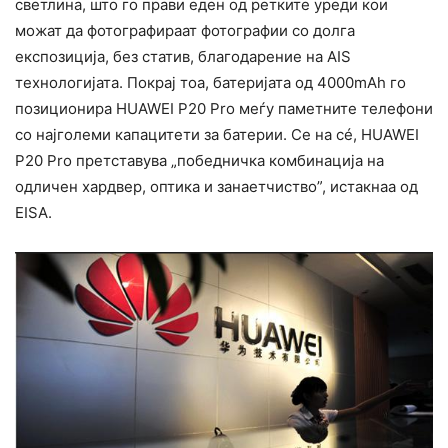
светлина, што го прави еден од ретките уреди кои
можат да фотографираат фотографии со долга
експозиција, без статив, благодарение на AIS
технологијата. Покрај тоа, батеријата од 4000mAh го
позиционира HUAWEI P20 Pro меѓу паметните телефони
со најголеми капацитети за батерии. Се на сé, HUAWEI
P20 Pro претставува „победничка комбинација на
одличен хардвер, оптика и занаетчиство”, истакнаа од
EISA.