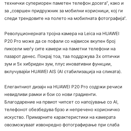
технички супериорен паметен телефон досега”, како и
за „совршен придружник за мобилни корисници, кој ги
следи трендовите на полето на мобилната фотографија“.
Револуционерната тројна камера на Leica на HUAWEI
P20 Pro може да се пофали со највисок вкупен број
пиксели меѓу сите камери на паметни телефони на
пазарот денес. Покрај тоа, таа поддржува 3x оптички
зум и 5x хибриден зум, плус иновативни функции,
вклучувајќи HUAWEI AIS (AI стабилизација на сликата).
Елегантниот дизајн на HUAWEI P20 Pro содржи речиси
невидливи рамки и бои со нови градиенти.
Благодарение на првиот чипсет со напојување со AI,
телефонот обезбедува брзо и непречено корисничко
искуство. Примарните карактеристики на камерата
овозможуваат извонредно фотографирање при слаба