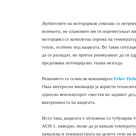
Љубителите на моторцикли секогаш со нетрпен
возењето, но плановите им ги пореметуваат ви
моторцикл со комплетна опрема на температур
топло, особено под кацигата. Во таква ситуаци
да се разладат, но притоа ризикуаваат да ги уд
предизвика потенцијално тешка незгода.
Решението го осмисли компанијата
Feher Hel
Оваа интересна иновација ја користи технолог
односно вентилаторот сместен во задниот дел,
внатрешноста на кацигата.
Исто така, кацигата е обложена со тубуларна т
ACH-1, наводно, може да ја намали температур
намалува и температурата на целото тело на во