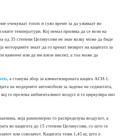
ие очекуваат топло и суво време за да уживаат во
соките температури. Кој немал прилика да се вози на
а од 35 степени Целзиусови не знае колку може да биде
ја моторџиите знаат да го кренат визирот на кацигата за
ри каменче или да им влезе инсект, а тоа може да
mets
, а станува збор за климатизираната кацига ACH-1.
ијата на модерните автомобили за ладење на седиштата,
 кој го презема амбиенталниот воздух и го циркулира низ
каенина, која рамномерно го распределува воздухот, а
ата во кацигата до 15 степени Целзиусови, со што се
зачот или совозачот. Кацигата тежи 1,45 кг, што е