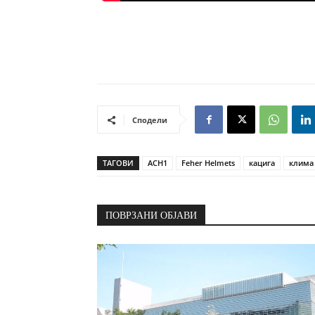
Сподели
ТАГОВИ
ACH1
Feher Helmets
кацига
клима
ПОВРЗАНИ ОБЈАВИ