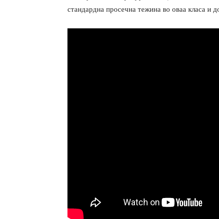
стандардна просечна тежина во оваа класа и д