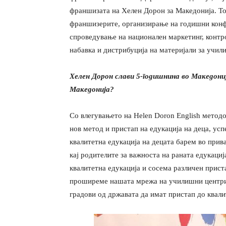
франшизата на Хелен Дорон за Македонија. То
франшизерите, организирање на годишни конфе
спроведување на национален маркетинг, контр
набавка и дистрибуција на материјали за учи
Хелен Дорон слави 5-годишнина во Македони
Македонија?
Со влегувањето на
Helen Doron English методо
нов метод и пристап на едукација на деца, ус
квалитетна едукација на децата барем во при
кај родителите за важноста на раната едукација
квалитетна едукација и сосема различен прист
проширеме нашата мрежа на училишни центри,
градови од државата да имат пристап до квали