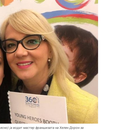
есно) ја водат мастер франшизата на Хелен Дорон за