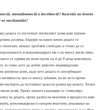
ност, иновативност и посебност? Кажете ни повеќе
е во наставата?
ој децата го изучуваат англискиот јазик како мајчин
огромна разлика, бидејќи на ваков начин деца
та го
 и спонтано, немаат проблем слободно и течно да се
 изразувањето и комуникацијата им е на многу виско ниво,
авата се одвива во мали групи од 4 до 8 деца максимум,
огу за секое дете да добие доволно индивидуално
на англиски јазик, каде што децата го апсорбираат
и активности, кои се многу забавни, но во исто време
и експерти да поттикнат целосен развој кај децата. Хелен
лиски јазик. Преку нашата едукација се стимулира
звој на децата, преку развој на вештини и вредности како
оверба, комуникациски и говорни вештини, решавање на
ја, енциклопедиско знаење, музика, имагинација и сл. Ние