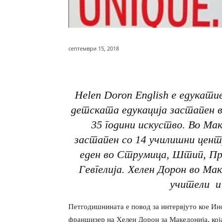
септември 15, 2018
Helen Doron English е едукати
детската едукација
застапен 
35 години искуство. Во Мак
застапен со 14 училишни цент
еден во Струмица, Штип, При
Гевгелија. Хелен Дорон во М
учители и 
Петгодишнината е повод за интервјуто кое Ин
франшизер на Хелен Дорон за Македонија, кој