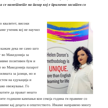
а се наметнете на пазар кој е прилично заситен со
о квалитет, високи
аме ученик кој не научил
 кажам дека не само шго
т во Македонија за
вивме позитивен бум и
е во Македонија пазарот
илишта за јазици, но и
стем на едукација и
како овежување. Го
натите да прават нешто
шите годишни кампањи кои секоја година ги правиме со
равиме кај децата и општеството. Имаме направено многу