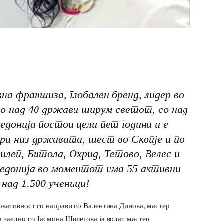
вна франшиза, глобален бренд, лидер вo
во над 40 држави ширум светот, со над
едонија постои цели пет години и е
ри низ државата, шест во Скопје и по
леп, Битола, Охрид, Тетово, Велес и
акедонија во моментот има 55 активни
над 1.500 ученици!
овативност го направи со Валентина Динова, мастер
а заедно со Јасмина Шилегова ја водат мастер