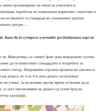
а значи организирање на обуки за учителите и
ренции, изработка на национална маркетинг стратегија и
ола на квалитет и стандарди во училишните центри,
лишните центри …
ја. Како би ги сумирале клучните достигнувања овде
во
т во Македонија, со самиот факт дека воведуваме сосема
пеавме да ги поместиме стандардите и потребите за
ватниот сектор. Направивме огромна промена во свесноста
 кај децата, но и за тоа дека децата заслужуваат
ап на учење. За релативно кратко време успеавме да ја
 со што овозможивме на децата од голем број на
тетна едукација.