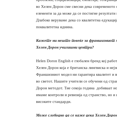
во Хелен Дорон сме свесни дека современото о
елементи за да може да се постигне резултати 
Длабоко веруваме дека со квалитетна едукаци
поквалитетна иднина.
Кажете ни нешто повеќе за франшизниот мо
Хелен Дорон
училишни центри?
Helen
Doron English е глобален бренд кој рабо
Хелен Дорон која е британска лингвиска и неј
Франшизниот модел ни гарантира квалитет и в
во светот. Нашите учители се обучени од стр
Дорон методот. Тие секоја година добиваат н
имаме контроли и ревизија од странство, но и 
високите стандарди.
Може слободно да се каже дека Хелен Дорон