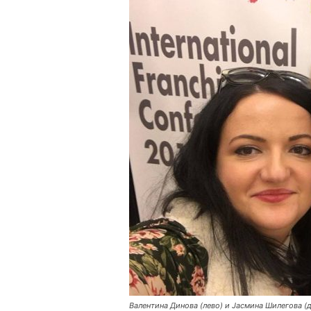
Валентина Динова (лево) и Јасмина Шилегова (д