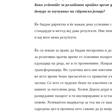
Како
успеавте за релативно кратко време д
понуда за
изучување на странски јазици?
Ќе бидам директна и ќе кажам дека успеавме с
стандарди и метод кој дава резултати. Ние нем
и кај кого нема резултати.
Ќе си земам за право да бидам нескромна и да
за релативно кратко време го освоивме пазаро
едукација на деца, но и го променивме. Напра
трансформација. Во суштина кога ние влеговм
во исто време беше презаситен со приватни уч
заспан. Се што се нудеше беше по класичен си
намент за поголеми деца. Хелем Дорон дојде 
размрдавме пазарот и ги инспириравме и оста
повеќе. Релевантен индикатор за тоа ми се на
одредена цел и промена што сакаме да ја нап