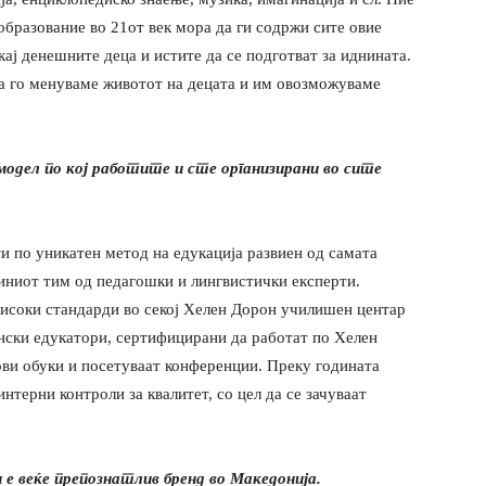
бразование во 21от век мора да ги содржи сите овие
кај денешните деца и истите да се подготват за иднината.
ја го менуваме животот на децата и им овозможуваме
дел по кој работите и сте организирани во сите
ти по уникатен метод на едукација развиен од самата
зиниот тим од педагошки и лингвистички експерти.
исоки стандарди во секој Хелен Дорон училишен центар
ански едукатори, сертифицирани да работат по Хелен
ови обуки и посетуваат конференции. Преку годината
интерни контроли за квалитет, со цел да се зачуваат
 е веќе препознатлив бренд во Македонија.