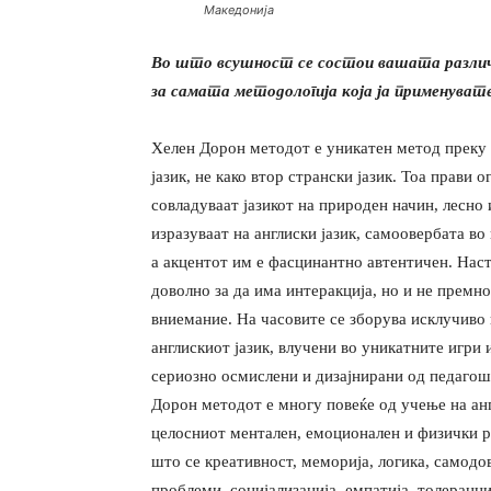
Македонија
Во што всушност се состои вашата различ
за
самата методологија која ја применуват
Хелен Дорон методот е уникатен метод преку к
јазик, не како втор странски јазик. Тоа прави 
совладуваат јазикот на природен начин, лесно
изразуваат на англиски јазик, самоовербата во
а акцентот им е фасцинантно автентичен. Наст
доволно за да има интеракција, но и не премн
вниемание. На часовите се зборува исклучиво 
англискиот јазик, влучени во уникатните игри 
сериозно осмислени и дизајнирани од педагошк
Дорон методот е многу повеќе од учење на анг
целосниот ментален, емоционален и физички ра
што се креативност, меморија, логика, самод
проблеми, социјализација, емпатија, толеранци