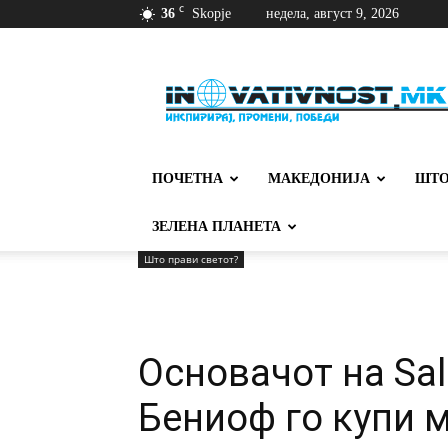
C
36
Skopje
недела, август 9, 2026
Иновативност
ПОЧЕТНА
МАКЕДОНИЈА
ШТО
ЗЕЛЕНА ПЛАНЕТА
Што прави светот?
Основачот на Sa
Бениоф го купи 