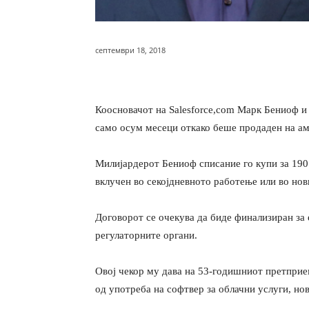
септември 18, 2018
Коосновачот на Salesforce,com Марк Бениоф и 
само осум месеци откако беше продаден на а
Милијардерот Бениоф списание го купи за 190
вклучен во секојдневното работење или во нов
Договорот се очекува да биде финализиран за 
регулаторните органи.
Овој чекор му дава на 53-годишниот претприе
од употреба на софтвер за облачни услуги, но