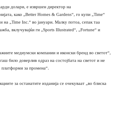
јарди долари, е извршен директор на
анијата, како „Better Homes & Gardens“, го купи „Time“
и на „Time Inc.“ во јануари. Малку потоа, сепак таа
а, вклучувајќи ги „Sports Illustrated“, „Fortune“ и
јважните медиумски компании и иконски бренд во светот“,
огаш било доверлив одраз на состојбата на светот и не
е платформи за промена“.
акциите за останатите изданија се очекуваат „во блиска