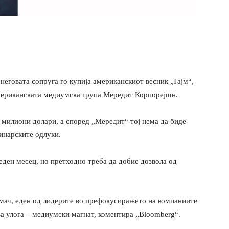
неговата сопруга го купија американскиот весник „Тајм“,
мериканската медиумска група Мередит Корпорејшн.
 милиони долари, а според „Мередит“ тој нема да биде
инарските одлуки.
еден месец, но претходно треба да добие дозвола од
мач, еден од лидерите во префокусирањето на компаниите
ва улога – медиумски магнат, коментира „Bloomberg“.