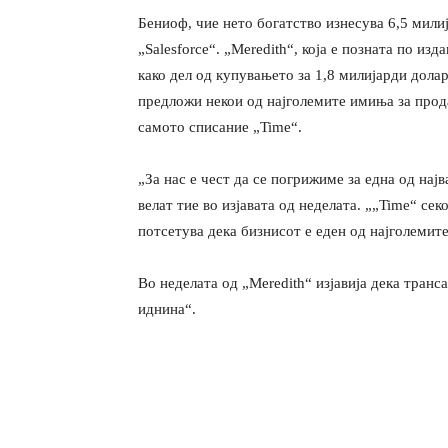
Бениоф, чие нето богатство изнесува 6,5 мили
„Salesforce“. „Meredith“, која е позната по изд
како дел од купувањето за 1,8 милијарди долар
предложи некои од најголемите имиња за продажб
самото списание „Time“.
„За нас е чест да се погрижиме за една од на
велат тие во изјавата од неделата. „„Time“ сек
потсетува дека бизнисот е еден од најголемит
Во неделата од „Meredith“ изјавија дека транс
иднина“.