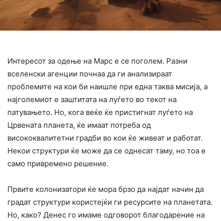
Интересот за одење на Марс е се поголем. Разни
вселенски агенции почнаа да ги анализираат
проблемите на кои би наишле при една таква мисија, а
најголемиот е заштитата на луѓето во текот на
патувањето. Но, кога веќе ќе пристигнат луѓето на
Црвената планета, ќе имаат потреба од
висококвалитетни градби во кои ќе живеат и работат.
Некои структури ќе може да се однесат таму, но тоа е
само привремено решение.
Првите колонизатори ќе мора брзо да најдат начин да
градат структури користејќи ги ресурсите на планетата.
Но, како? Денес го имаме одговорот благодарение на