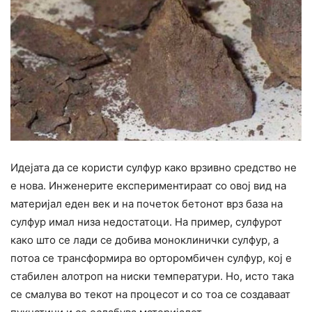
Идејата да се користи сулфур како врзивно средство не
е нова. Инженерите експериментираат со овој вид на
материјал еден век и на почеток бетонот врз база на
сулфур имал низа недостатоци. На пример, сулфурот
како што се лади се добива моноклинички сулфур, а
потоа се трансформира во орторомбичен сулфур, кој е
стабилен алотроп на ниски температури. Но, исто така
се смалува во текот на процесот и со тоа се создаваат