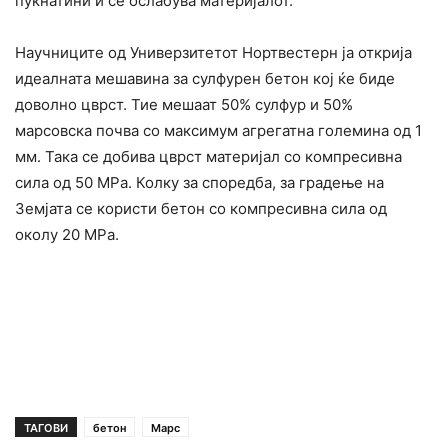
пукнатини и се ослабува материјалот.
Научниците од Универзитетот Нортвестерн ја открија
идеалната мешавина за сулфурен бетон кој ќе биде
доволно цврст. Тие мешаат 50% сулфур и 50%
марсовска почва со максимум агрегатна големина од 1
мм. Така се добива цврст материјал со компресивна
сила од 50 MPa. Колку за споредба, за градење на
Земјата се користи бетон со компресивна сила од
околу 20 MPa.
ТАГОВИ
бетон
Марс