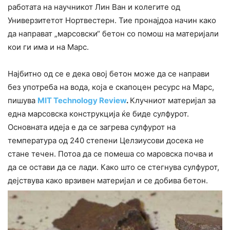
работата на научникот Лин Ван и колегите од
Универзитетот Нортвестерн. Тие пронајдоа начин како
да направат „марсовски“ бетон со помош на материјали
кои ги има и на Марс.
Најбитно од се е дека овој бетон може да се направи
без употреба на вода, која е скапоцен ресурс на Марс,
пишува
MIT Technology Review
.
Клучниот материјал за
една марсовска конструкција ќе биде сулфурот.
Основната идеја е да се загрева сулфурот на
температура од 240 степени Целзиусови досека не
стане течен. Потоа да се помеша со маровска почва и
да се остави да се лади. Како што се стегнува сулфурот,
дејствува како врзивен материјал и се добива бетон.