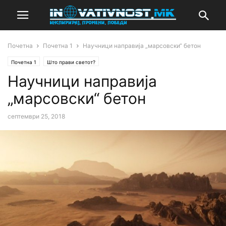
Почетна
Почетна 1
Научници направија „марсовски“ бетон
Почетна 1
Што прави светот?
Научници направија
„марсовски“ бетон
септември 25, 2018