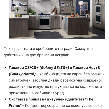
Покрај златната и сребрените награди, Самсунг е
добитник и на две бронзени награди:
Галакси С8/С8+
(
Galaxy S8/S8+
)
и Галакси Ноут8
(
Galaxy Note8
)
–
комбинацијата на екран без рамки и
симетричен, заоблен дизајн овозможува совршено,
реалистично искуство при уживање во содржините
прикажани на мобилниот уред.
Систем за приказ на визуелен идентитет “
The
Frame
“
–
Концепт кој совршено се вклопува во секој