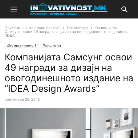
Почетна
Што прави светот?
Технологија
Компанијата
Самсунг освои 49 награди за дизајн на овогодинешното издание на
“IDEA...
Што прави светот?
Технологија
Компанијата Самсунг освои
49 награди за дизајн на
овогодинешното издание на
“IDEA Design Awards”
септември 28, 2018