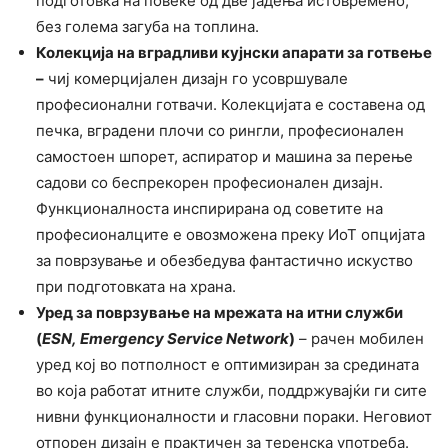
подготовка на повеќе од две јадења истовремено,
без голема загуба на топлина.
Колекција на вградливи кујнски апарати за готвење
–
чиј комерцијален дизајн го усовршувале
професионални готвачи. Колекцијата е составена од
печка, вградени плочи со рингли, професионален
самостоен шпорет, аспиратор и машина за перење
садови со беспрекорен професионален дизајн.
Функционалноста инспирирана од советите на
професионалците е овозможена преку ИоТ опцијата
за поврзување и обезбедува фантастично искуство
при подготовката на храна.
Уред за поврзување на мрежата на итни служби
(
ESN,
Emergency Service Network
)
–­ рачен мобилен
уред кој во потполност е оптимизиран за средината
во која работат итните служби, поддржувајќи ги сите
нивни функционалности и гласовни пораки. Неговиот
отпорен дизајн е практичен за теренска употреба.