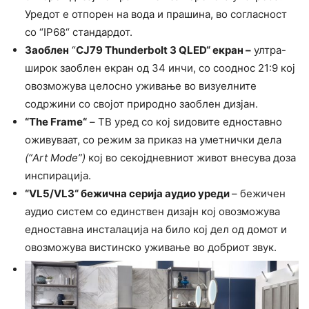
Уредот е отпорен на вода и прашина, во согласност
со “IP68“ стандардот.
Заоблен
“
CJ79 Thunderbolt 3 Q
LED“ екран –
ултра-
широк заоблен екран од 34 инчи, со сооднос 21:9 кој
овозможува целосно уживање во визуелните
содржини со својот природно заоблен дизјан.
“
The Frame“
– ТВ уред со кој ѕидовите едноставно
оживуваат, со режим за приказ на уметнички дела
(“Art Mode”)
кој во секојдневниот живот внесува доза
инспирација.
“
VL5/VL3
“ бежична серија аудио уреди
– бежичен
аудио систем со единствен дизајн кој овозможува
едноставна инсталација на било кој дел од домот и
овозможува вистинско уживање во добриот звук.