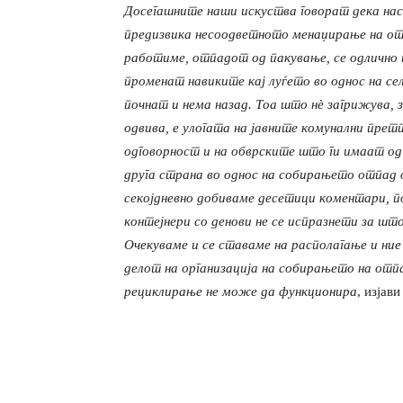
Досегашните наши искуства говорат дека на
предизвика несоодветното менаџирање на о
работиме, отпадот од пакување, се одлично 
променат навиките кај луѓето во однос на с
почнат и нема назад. Тоа што нѐ загрижува, 
одвива, е улогата на јавните комунални прет
одговорност и на обврските што ги имаат од
друга страна во однос на собирањето отпад 
секојдневно добиваме десетици коментари, п
контејнери со денови не се испразнети за ш
Очекуваме и се ставаме на располагање и ни
делот на организација на собирањето на отпа
рециклирање не може да функционира
, изјав