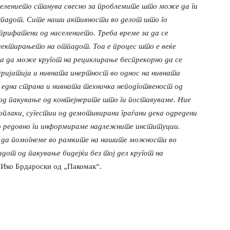
селението станува свесно за проблемите што може да ги
тпадот. Сите наши активности во делот што го
прифатени од населението. Треба време за да се
електирањето на отпадот. Тоа е процес што е веќе
за да може кругот на рециклирање беспрекорно да се
пријатија и нивната инертност во однос на нивната
 една страна и нивната техничка неподготвеност од
од пакување од контејнерите што ги поставуваме. Ние
оплаки, сугестии од демотивирани граѓани дека одредени
то редовно ги информираме надлежните институции.
е да помогнеме во рамките на нашите можности во
дот од пакување бидејќи без тој дел кругот на
и Ико Брдароски од „Пакомак“.