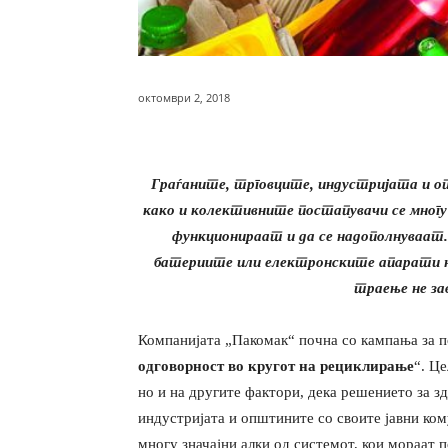
октомври 2, 2018
Граѓаните, трговците, индустријата и о
како и колективните постапувачи се многу
функционираат и да се надополнуваат
батериите или електронските апарати не
траење не за
Компанијата „Пакомак“ почна со кампања за п
одговорност во кругот на рециклирање
“. Це
но и на другите фактори, дека решението за здр
индустријата и општините со своите јавни ком
многу значајни алки од системот, кои мораат 