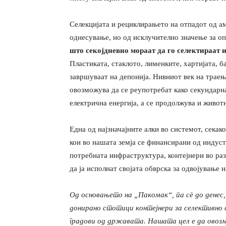
Селекцијата и рециклирањето на отпадот од а
однесување, но од исклучително значење за оп
што секојдневно мораат да го селектираат и
Пластиката, стаклото, лименките, хартијата, б
завршуваат на депонија. Нивниот век на трае
овозможува да се реупотребат како секундарна
електрична енергија, а се продолжува и живот
Една од најзначајните алки во системот, секак
кои во нашата земја се финансирани од индуст
потребната инфраструктура, контејнери во раз
да ја исполнат својата обврска за одвојување н
Од основањето на „Пакомак“, па сѐ до денес
донирано стотици контејнери за селективно 
градови од државата. Нашата цел е да овоз