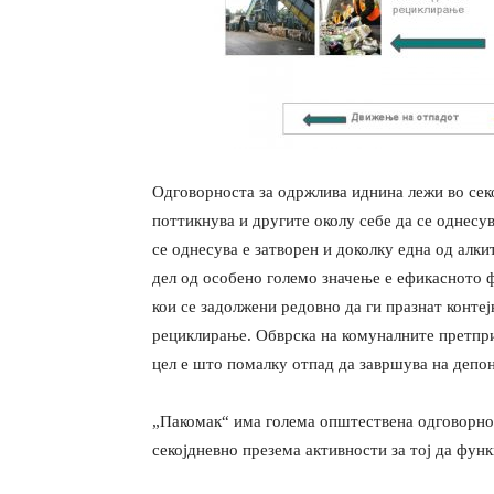
Одговорноста за одржлива иднина лежи во секо
поттикнува и другите околу себе да се однесув
се однесува е затворен и доколку една од алки
дел од особено големо значење е ефикасното 
кои се задолжени редовно да ги празнат конте
рециклирање. Обврска на комуналните претприја
цел е што помалку отпад да завршува на депон
„Пакомак“ има голема општествена одговорност
секојдневно презема активности за тој да фун