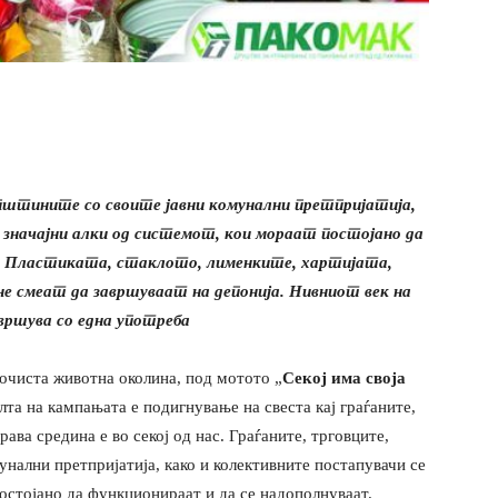
пштините со своите јавни комунални претпријатија,
 значајни алки од системот, кои мораат постојано да
.
Пластиката, стаклото, лименките, хартијата,
 смеат да завршуваат на депонија. Нивниот век на
вршува со една употреба
очиста животна околина, под мотото „
Секој има своја
лта на кампањата е подигнување на свеста кај граѓаните,
ава средина е во секој од нас. Граѓаните, трговците,
унални претпријатија, како и колективните постапувачи се
постојано да функционираат и да се надополнуваат.