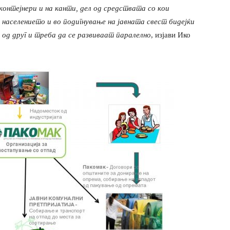
онтејнери и на канти, дел од средствата со кои
 населението и во подигнување на јавната свест бидејќи
 од друг и треба да се развиваат паралелно
, изјави Ико