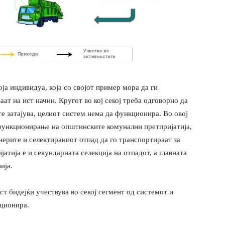
ја индивидуа, која со својот пример мора да ги
аат на ист начин. Кругот во кој секој треба одговорно да
те затајува, целиот систем нема да функционира. Во овој
функционирање на општинските комунални претпријатија,
јнерите и селектираниот отпад да го транспортираат за
тија е и секундарната селекција на отпадот, а главната
ија.
 бидејќи учествува во секој сегмент од системот и
кционира.