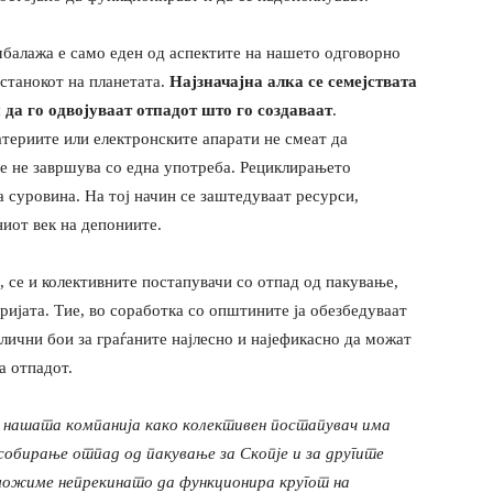
мбалажа е само еден од аспектите на нашето одговорно
станокот на планетата.
Најзначајна алка се семејствата
 да го одвојуваат отпадот што го создаваат
.
атериите или електронските апарати не смеат да
ње не завршува со една употреба. Рециклирањето
 суровина. На тој начин се заштедуваат ресурси,
ниот век на депониите.
о, се и колективните постапувачи со отпад од пакување,
ријата. Тие, во соработка со општините ја обезбедуваат
лични бои за граѓаните најлесно и најефикасно да можат
а отпадот.
, нашата компанија како колективен постапувач има
собирање отпад од пакување за Скопје и за другите
можиме непрекинато да функционира кругот на