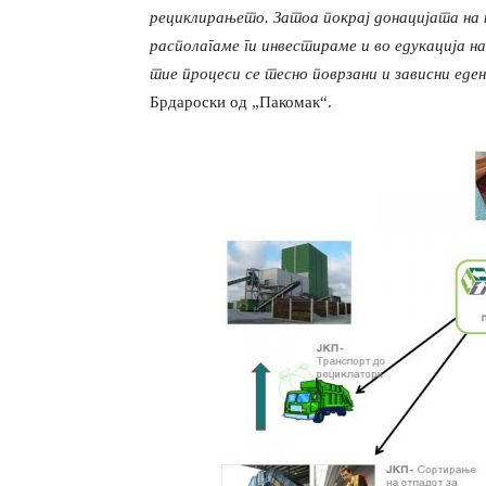
рециклирањето. Затоа покрај донацијата на к
располагаме ги инвестираме и во едукација на
тие процеси се тесно поврзани и зависни еден
Брдароски од „Пакомак“.