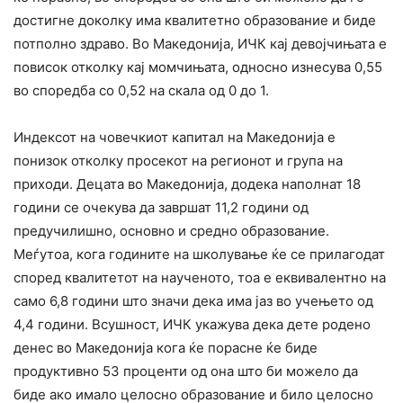
достигне доколку има квалитетно образование и биде
потполно здраво. Во Македонија, ИЧК кај девојчињата е
повисок отколку кај момчињата, односно изнесува 0,55
во споредба со 0,52 на скала од 0 до 1.
Индексот на човечкиот капитал на Македонија е
понизок отколку просекот на регионот и група на
приходи. Децата во Македонија, додека наполнат 18
години се очекува да завршат 11,2 години од
предучилишно, основно и средно образование.
Меѓутоа, кога годините на школување ќе се прилагодат
според квалитетот на наученото, тоа е еквивалентно на
само 6,8 години што значи дека има јаз во учењето од
4,4 години. Всушност, ИЧК укажува дека дете родено
денес во Македонија кога ќе порасне ќе биде
продуктивно 53 проценти од она што би можело да
биде ако имало целосно образование и било целосно