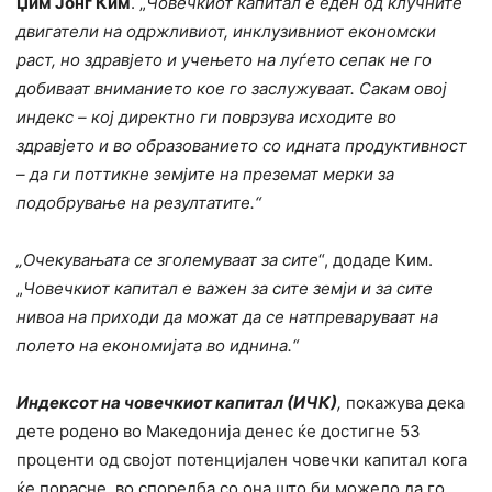
Џим Јонг Ким
. „
Човечкиот капитал е еден од клучните
двигатели на одржливиот, инклузивниот економски
раст, но здравјето и учењето на луѓето сепак не го
добиваат вниманието кое го заслужуваат. Сакам овој
индекс – кој директно ги поврзува исходите во
здравјето и во образованието со идната продуктивност
– да ги поттикне земјите на преземат мерки за
подобрување на резултатите.“
„Очекувањата се зголемуваат за сите
“, додаде Ким.
„
Човечкиот капитал е важен за сите земји и за сите
нивоа на приходи да можат да се натпреваруваат на
полето на економијата во иднина.“
Индексот на човечкиот капитал (ИЧК)
,
покажува дека
дете родено во Македонија денес ќе достигне 53
проценти од својот потенцијален човечки капитал кога
ќе порасне, во споредба со она што би можело да го