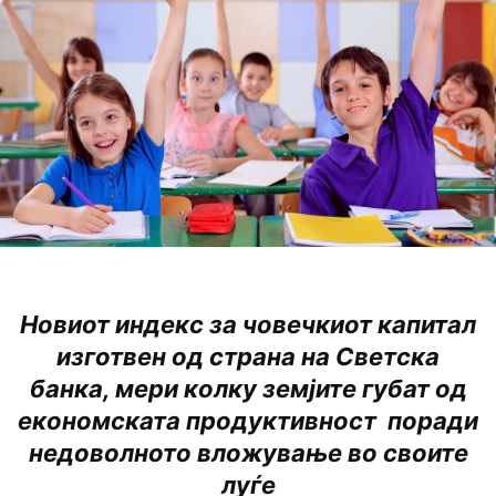
Новиот индекс за човечкиот капитал
изготвен од страна на Светска
банка, мери колку земјите губат од
економската продуктивност поради
недоволното вложување во своите
луѓе