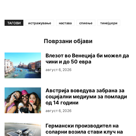
ТАГОВИ
истражување
настава
спиење
тинејџери
Поврзани објави
Влезот во Венеција би можел да
чини и до 50 евра
август 6, 2026
Австриjа воведува забрана за
социјални медиуми за помлади
од 14 години
август 6, 2026
Германски производител на
соларни возила стави клуч на