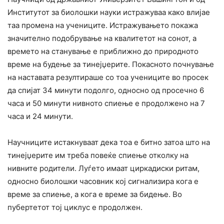
Институтот за биолошки науки истражуваа како влијае
таа промена на учениците. Истражувањето покажа
значително подобрување на квалитетот на сонот, а
времето на станување е приближно до природното
време на будење за тинејџерите. Покасното почнување
на наставата резултираше со тоа учениците во просек
да спијат 34 минути подолго, односно од просечно 6
часа и 50 минути нивното спиење е продолжено на 7
часа и 24 минути.
Научниците истакнуваат дека тоа е битно затоа што на
тинејџерите им треба повеќе спиење отколку на
нивните родители. Луѓето имаат циркадиски ритам,
односно биолошки часовник кој сигнализира кога е
време за спиење, а кога е време за бидење. Во
пубертетот тој циклус е продолжен.