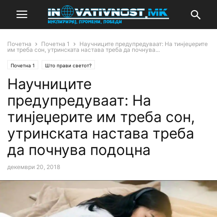
Почетна
Почетна 1
Научниците предупредуваат: На тинјеџерите
им треба сон, утринската настава треба да почнува...
Почетна 1
Што прави светот?
Научниците
предупредуваат: На
тинјеџерите им треба сон,
утринската настава треба
да почнува подоцна
декември 20, 2018