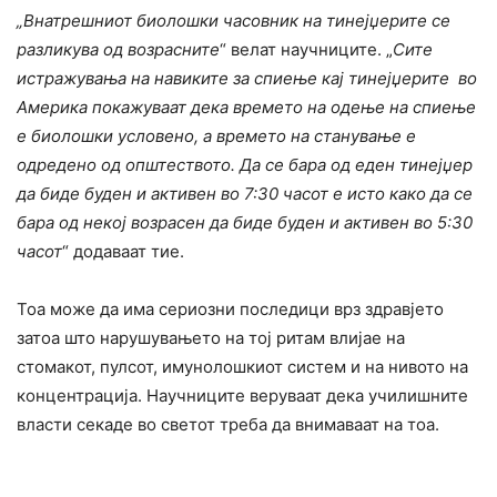
„Внатрешниот биолошки часовник на тинејџерите се
разликува од возрасните
“ велат научниците. „
Сите
истражувања на навиките за спиење кај тинејџерите во
Америка покажуваат дека времето на одење на спиење
е биолошки условено, а времето на станување е
одредено од општеството. Да се бара од еден тинејџер
да биде буден и активен во 7:30 часот е исто како да се
бара од некој возрасен да биде буден и активен во 5:30
часот
“ додаваат тие.
Тоа може да има сериозни последици врз здравјето
затоа што нарушувањето на тој ритам влијае на
стомакот, пулсот, имунолошкиот систем и на нивото на
концентрација. Научниците веруваат дека училишните
власти секаде во светот треба да внимаваат на тоа.