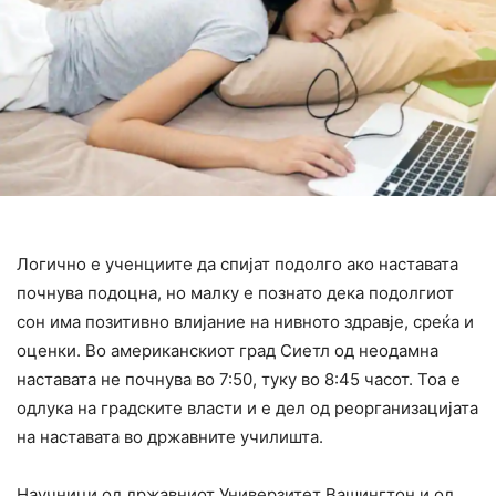
Логично е ученциите да спијат подолго ако наставата
почнува подоцна, но малку е познато дека подолгиот
сон има позитивно влијание на нивното здравје, среќа и
оценки. Во американскиот град Сиетл од неодамна
наставата не почнува во 7:50, туку во 8:45 часот. Тоа е
одлука на градските власти и е дел од реорганизацијата
на наставата во државните училишта.
Научници од државниот Универзитет Вашингтон и од