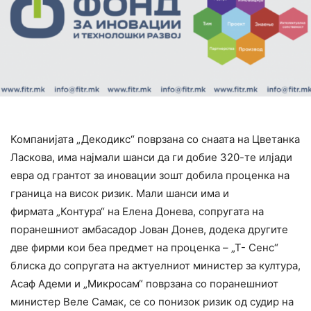
Компанијата „Декодикс“ поврзана со снаата на Цветанка
Ласкова, има најмали шанси да ги добие 320-те илјади
евра од грантот за иновации зошт добила проценка на
граница на висок ризик. Мали шанси има и
фирмата „Контура“ на Елена Донева, сопругата на
поранешниот амбасадор Јован Донев, додека другите
две фирми кои беа предмет на проценка – „Т- Сенс“
блиска до сопругата на актуелниот министер за култура,
Асаф Адеми и „Микросам“ поврзана со поранешниот
министер Веле Самак, се со понизок ризик од судир на