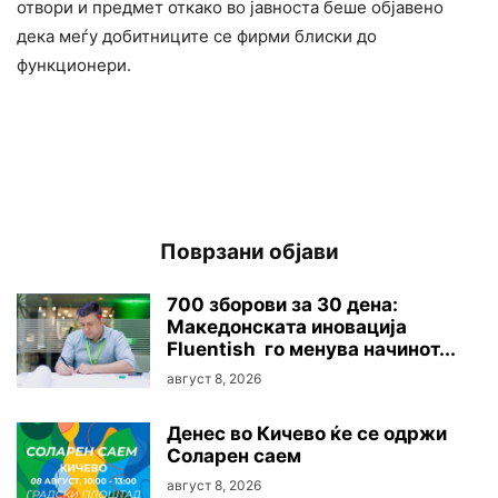
отвори и предмет откако во јавноста беше објавено
дека меѓу добитниците се фирми блиски до
функционери.
Поврзани објави
700 зборови за 30 дена:
Македонската иновација
Fluentish го менува начинот...
август 8, 2026
Денес во Кичево ќе се одржи
Соларен саем
август 8, 2026