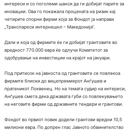
интереси и со поголеми шанси да ги добијат парите за
иновации. Ова го покажала процената на ризик кај
четирите спорни фирми која за Фондот ја направи
„Транспареси интернешнл – Македонија“.
Дали и која од фирмите ќе ги добијат грантовите во
вредност 770.000 евра ќе одлучи Комитетот за
одобрување на инвестиции на крајот на јануари.
П
од притисок на јавноста од грантовите се повлекоа
фирмите блиски до вицепремиерот Анѓушев и
пратеникот Локвенец. Но на темата судир на интереси,
Анѓушев смета дека државата губи со повлекувањето
на неговите фирми од државните тендери и грантови.
Фондот во првиот повик додели грантови вредни 10,5
милиони евра. По допрен глас Јавното обвинителство