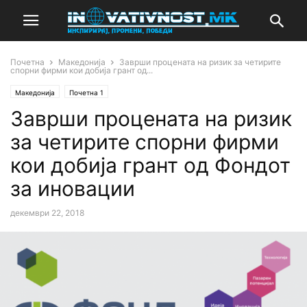
Почетна
Македонија
Заврши процената на ризик за четирите
спорни фирми кои добија грант од...
Македонија
Почетна 1
Заврши процената на ризик
за четирите спорни фирми
кои добија грант од Фондот
за иновации
декември 22, 2018