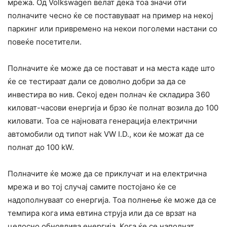
мрежа. Од Volkswagen велат дека тоа значи оти
полначите чесно ќе се поставуваат на пример на некој
паркинг или привремено на некои поголеми настани со
повеќе посетители.
Полначите ќе може да се постават и на места каде што
ќе се тестираат дали се доволно добри за да се
инвестира во нив. Секој еден полнач ќе складира 360
киловат-часови енергија и брзо ќе полнат возила до 100
киловати. Тоа се најновата генерација електрични
автомобили од типот наk VW I.D., кои ќе можат да се
полнат до 100 kW.
Полначите ќе може да се приклучат и на електрична
мрежа и во тој случај самите постојано ќе се
надополнуваат со енергија. Тоа полнење ќе може да се
темпира кога има евтина струја или да се врзат на
целосно обновлива енергија. Кога ќе се наполнат,