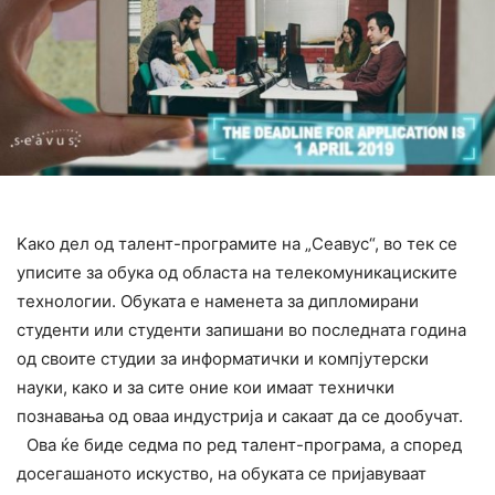
Kако дел од талент-програмите на „Сеавус“, во тек се
уписите за обука од областа на телекомуникациските
технологии. Обуката е наменета за дипломирани
студенти или студенти запишани во последната година
од своите студии за информатички и компјутерски
науки, како и за сите оние кои имаат технички
познавања од оваа индустрија и сакаат да се дообучат.
Ова ќе биде седма по ред талент-програма, а според
досегашаното искуство, на обуката се пријавуваат