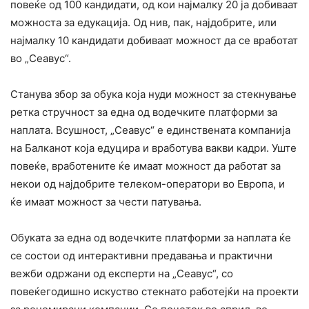
повеќе од 100 кандидати, од кои најмалку 20 ја добиваат
можноста за едукација. Од нив, пак, најдобрите, или
најмалку 10 кандидати добиваат можност да се вработат
во „Сеавус“.
Станува збор за обука која нуди можност за стекнување
ретка стручност за една од водечките платформи за
наплата. Всушност, „Сеавус“ е единствената компанија
на Балканот која едуцира и вработува вакви кадри. Уште
повеќе, вработените ќе имаат можност да работат за
некои од најдобрите телеком-оператори во Европа, и
ќе имаат можност за чести патувања.
Обуката за една од водечките платформи за наплата ќе
се состои од интерактивни предавања и практични
вежби одржани од експерти на „Сеавус“, со
повеќегодишно искуство стекнато работејќи на проекти