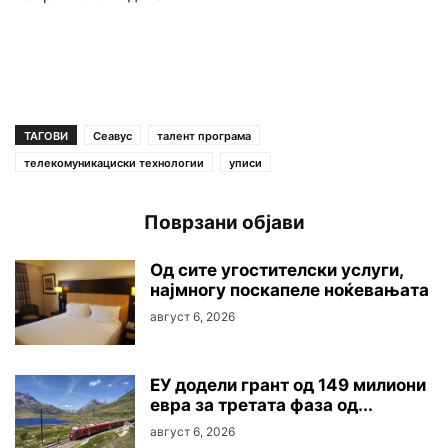
ТАГОВИ
Сеавус
талент програма
телекомуникациски технологии
уписи
Поврзани објави
Oд сите угостителски услуги,
најмногу поскапеле ноќевањата
август 6, 2026
ЕУ додели грант од 149 милиони
евра за третата фаза од...
август 6, 2026