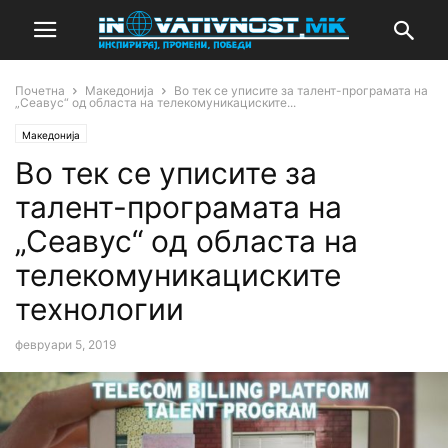
Почетна
Македонија
Во тек се уписите за талент-програмата на
„Сеавус“ од областа на телекомуникациските...
Македонија
Во тек се уписите за
талент-програмата на
„Сеавус“ од областа на
телекомуникациските
технологии
февруари 5, 2019