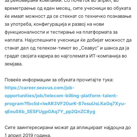
за реномирани компании. Со почеток во април, во
времетраење од еден месец, сите учесници во обуката
ќе имаат можност да се стекнат со техничко познавање
за употреба, конфигурација и развој на нови
функционалности и тестирање на платформата за
наплата. Најуспешните учесници ќе добијат можност да
станат дел од телеком-тимот во „Сеавус“ и шанса да ја
градат својата карира во најголемата ИТ-компанија во
земјава.
Повеќе информации за обуката прочитајте тука:
https://career.seavus.com/job-
opportunities/job/telecom-billing-platform-talent-
program?fbclid=IwAR3VF20urK-87osuUsLKaGq7Xyu-
qEeuS6b_SESFUgpGAq7Y_pp2QnZC8yg
Сите заинтересирани можат да аплицираат најдоцна до
1 април 2019 година.