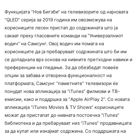
Функцијата “Нов Бигзби“ на телевизорите од најновата
“QLED“ серија за 2019 година им овозможува на
корисниците лесен пристап до содржината што ја
сакаат преку гласовните команди на “Универзалниот
водич” на Самсунг. Овој водич им помага на
корисниците да ја пребаруваат содржината што би им
се допаднала врз основа на нивните претходни навики и
преференции на гледање. За да обезбедат повеќе
опции за забава и отворена функционалност на
платформата, Самсунг “паметните“ телевизори ќе
понудат нова апликација за “iTunes“ филмови и ТВ-
емисии, како и поддршка за “Apple AirPlay 2“. Со новата
апликација “iTunes Movies & TV Shows“ корисниците
можат да пристапат до нивната постоечка “iTunes“
библиотека и да пребаруваат низ “iTunes“ продавницата
за да купат или изнајмат содржина. Со поддршката на