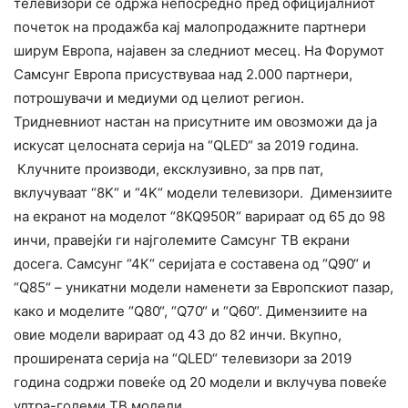
телевизори се одржа непосредно пред официјалниот
почеток на продажба кај малопродажните партнери
ширум Европа, најавен за следниот месец. На Форумот
Самсунг Европа присуствуваа над 2.000 партнери,
потрошувачи и медиуми од целиот регион.
Тридневниот настан на присутните им овозможи да ја
искусат целосната серија на “QLED“ за 2019 година.
Клучните производи, ексклузивно, за прв пат,
вклучуваат “8K“ и “4K“ модели телевизори. Димензиите
на екранот на моделот “8KQ950R“ варираат од 65 до 98
инчи, правејќи ги најголемите Самсунг ТВ екрани
досега. Самсунг “4К“ серијата е составена од “Q90“ и
“Q85“ – уникатни модели наменети за Европскиот пазар,
како и моделите “Q80“, “Q70“ и “Q60“. Димензиите на
овие модели варираат од 43 до 82 инчи. Вкупно,
проширената серија на “QLED“ телевизори за 2019
година содржи повеќе од 20 модели и вклучува повеќе
ултра-големи ТВ модели.