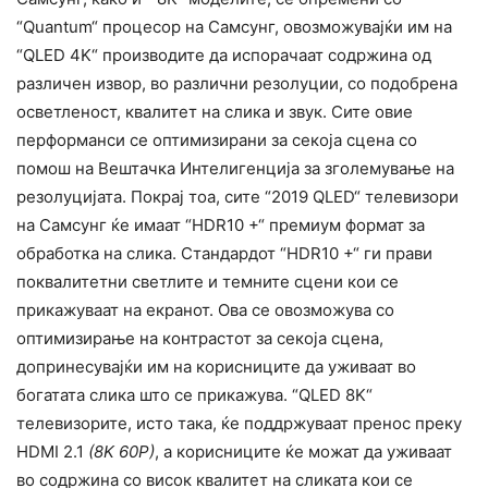
“Quantum“ процесор на Самсунг, овозможувајќи им на
“QLED 4K“ производите да испорачаат содржина од
различен извор, во различни резолуции, со подобрена
осветленост, квалитет на слика и звук. Сите овие
перформанси се оптимизирани за секоја сцена со
помош на Вештачка Интелигенција за зголемување на
резолуцијата. Покрај тоа, сите “2019 QLED“ телевизори
на Самсунг ќе имаат “HDR10 +“ премиум формат за
обработка на слика. Стандардот “HDR10 +“ ги прави
поквалитетни светлите и темните сцени кои се
прикажуваат на екранот. Ова се овозможува со
оптимизирање на контрастот за секоја сцена,
допринесувајќи им на корисниците да уживаат во
богатата слика што се прикажува. “QLED 8K“
телевизорите, исто така, ќе поддржуваат пренос преку
HDMI 2.1
(8K 60P)
, а корисниците ќе можат да уживаат
во содржина со висок квалитет на сликата кои се