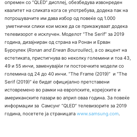
опремен со “QLED“ дисплеј, обезбедува извонреден
квалитет на сликата кога се употребува, додека пак на
потрошувачите им дава избор од повеќе од 1.000
уметнички слики кои може да се прикажуваат додека
телевизорот е исклучен. Моделот “The Serif” за 2019
година, дизајниран од страна на Ронан и Ерван
Буроулек (
Ronan and Erwan Bouroullec
), а со акцент на
естетиката, пристигнува во неколку големини и тоа 43,
49 и 55 инчи, заменувајќи ги постоечките модели со
големина од 24 до 40 инчи. “The Frame (2019)“ и “The
Serif (2019)“ ќе бидат официјално претставени
истовремено во рамки на европските, корејските и
американските пазари во април оваа година. За повеќе
информации за Самсунг “QLED“ телевизорите за 2019
година, посетете ја страницата
www.samsung.com
.