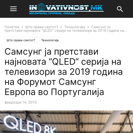
Почетна
Што прави светот?
Технологија
Самсунг ја
претстави најновата “QLED“ серија на телевизори за 2019 година на...
Што прави светот?
Технологија
Самсунг ја претстави
најновата “QLED“ серија на
телевизори за 2019 година
на Форумот Самсунг
Европа во Португалија
февруари 14, 2019