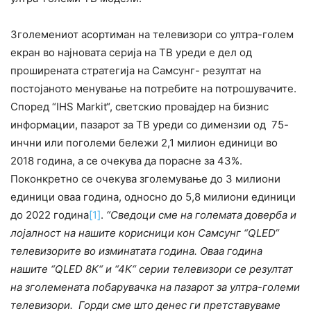
Зголемениот асортиман на телевизори со ултра-голем
екран во најновата серија на ТВ уреди е дел од
проширената стратегија на Самсунг- резултат на
постојаното менување на потребите на потрошувачите.
Според “IHS Markit“, светскио провајдер на бизнис
информации, пазарот за ТВ уреди со димензии од 75-
инчни или поголеми бележи 2,1 милион единици во
2018 година, а се очекува да порасне за 43%.
Поконкретно се очекува зголемување до 3 милиони
единици оваа година, односно до 5,8 милиони единици
до 2022 година
[1]
.
“Сведоци сме на големата доверба и
лојалност на нашите корисници кон Самсунг “QLED“
телевизорите во изминатата година. Оваа година
нашите “QLED 8K“ и “4K“ серии телевизори се резултат
на зголемената побарувачка на пазарот за ултра-големи
телевизори. Горди сме што денес ги претставуваме