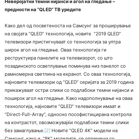
Неверојатни темни нијанси и агол на гледање
–
предности на “QLED“ ТВ уредитe
Како дел од посветеноста на Самсунг за проширување
на својата “QLED“ технологија, новите “2019 QLED“
телевизори пристигнуваат со технологија за ултра
широк агол на гледање. Оваа технологија ги
реструктуира панелите на телевизорот, со што
позадинското осветлување поминува низ панелот со
рамномерна светлина на екранот. Со оваа технологија,
најновите телевизори од “QLED“ серијата за 2019 година
прикажуваат остри слики со подлабоки темни нијанси и
поширок агол на гледање. Како надополнување на оваа
технологија, најновите “QLED“ телевизори имаат и
“Direct-Full-Array“, односно пософистицирана контрола
на контрастот, овозможувајќи подлабоки темни слики
без замаглување.
[2]
Новите “QLED 4K“ модели на
Самсунг, како и “8K“ моделите, се опремени со