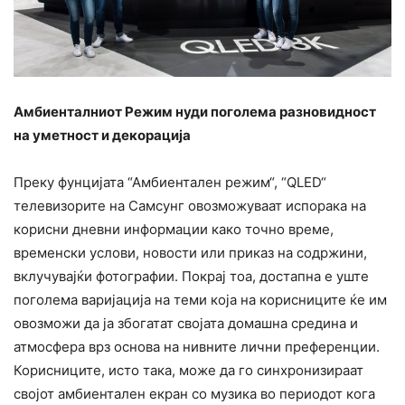
Амбиенталниот Режим нуди поголема разновидност
на уметност и декорација
Преку фунцијата “Амбиентален режим“, “QLED“
телевизорите на Самсунг овозможуваат испорака на
корисни дневни информации како точно време,
временски услови, новости или приказ на содржини,
вклучувајќи фотографии. Покрај тоа, достапна е уште
поголема варијација на теми која на корисниците ќе им
овозможи да ја збогатат својата домашна средина и
атмосфера врз основа на нивните лични преференции.
Корисниците, исто така, може да го синхронизираат
својот амбиентален екран со музика во периодот кога