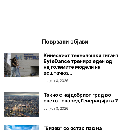
Поврзани објави
Кинескиот технолошки гигант
ByteDance тренира еден од
најголемите модели на
вештачка...
август 8, 2026
Токио е најдобриот град во
светот според Генерацијата Z
август 8, 2026
“Визер“ со остар пад на