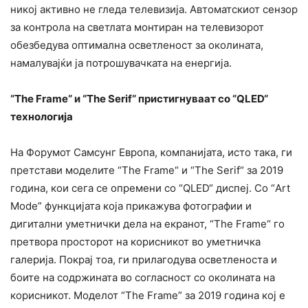
никој активно не гледа телевизија. Автоматскиот сензор
за контрола на светлата монтиран на телевизорот
обезбедува оптимална осветленост за околината,
намалувајќи ја потрошувачката на енергија.
“The Frame
“
и “The Serif“ пристигнуваат со “QLED“
технологија
На Форумот Самсунг Европа, компанијата, исто така, ги
претстави моделите “The Frame“ и “The Serif“ за 2019
година, кои сега се опремени со “QLED“ диспеј. Со “Art
Mode” функцијата која прикажува фотографии и
дигитални уметнички дела на екранот, “The Frame“ го
претвора просторот на корисникот во уметничка
галерија. Покрај тоа, ги прилагодува осветленоста и
боите на содржината во согласност со околината на
корисникот. Моделот “The Frame” за 2019 година кој е