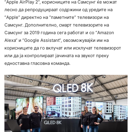
“Apple AirPlay 2“, корисниците на Самсунг ќе можат
лесно да репродуцираат содржини од уредите на
“Apple“ директно на “паметните“ телевизори на
Самсунг. Дополнително, смарт телевизорите на
Самсунг за 2019 година сега работат и со “Amazon
Alexa“ и “Google Assistant“, овозможувајќи им на
корисниците да го вклучат или исклучат телевизорот
или да ја контролираат јачината на звукот преку
едноставна гласовна команда.