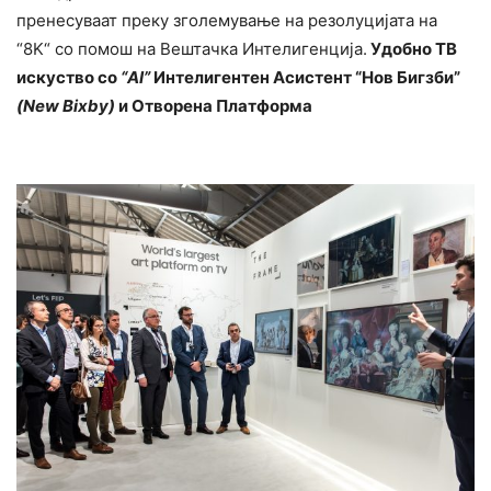
пренесуваат преку зголемување на резолуцијата на
“8K“ со помош на Вештачка Интелигенција.
Удобно ТВ
искуство со
“AI”
Интелигентен Асистент “Нов Бигзби”
(
New Bixby)
и Отворена Платформа