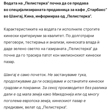
Водата на „Пелистерка“ почна да се продава
во специјализираната продавница за кафе „Старбакс“
во Шангај, Кина, информираа од „Пелистерка“.
Карактеристиките на водата ги исполниле строгите
кинески критериуми за квалитет. По долготрајни
преговори, тестирања и анализи, кинеската влада ѝ
даде зелено светло на газираната „Пелистерка“ да
почне да го трасира патот кон милионскиот кинески
пазар.
Шангај е само почеток. Не застануваме тука,
продолжуваме да ги освојуваме и останатите кинески
градови и покраини. За секој производител без разлика
дали е од мала земја како Македонија или од многу
поголема европска земја, кинескиот пазар е
предизвик,
велат од „Пелистерка“.