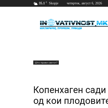
C
35.1
Skopje
четврток, август 6, 2026
Иновативност
Што прави светот?
Копенхаген сади
од кои плодовите