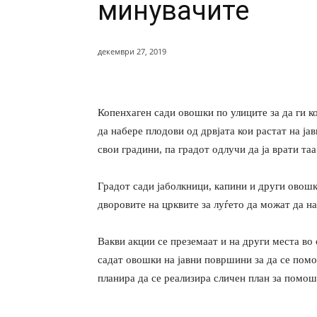
минувачите
декември 27, 2019
Копенхаген сади овошки по улиците за да ги ко
да набере плодови од дрвјата кои растат на ја
свои градини, па градот одлучи да ја врати таа
Градот сади јаболкници, капини и други овошки
дворовите на црквите за луѓето да можат да на
Вакви акции се преземаат и на други места во 
садат овошки на јавни површини за да се помог
планира да се реализира сличен план за помо