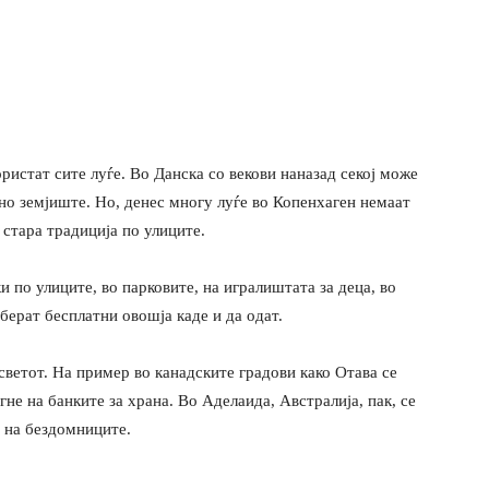
ристат сите луѓе. Во Данска со векови наназад секој може
вно земјиште. Но, денес многу луѓе во Копенхаген немаат
 стара традиција по улиците.
 по улиците, во парковите, на игралиштата за деца, во
берат бесплатни овошја каде и да одат.
светот. На пример во канадските градови како Отава се
не на банките за храна. Во Аделаида, Австралија, пак, се
ш на бездомниците.