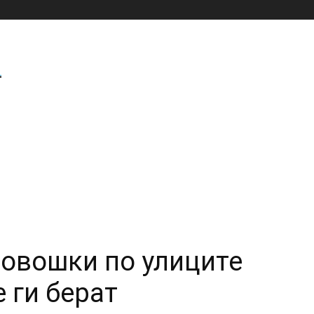
 овошки по улиците
 ги берат