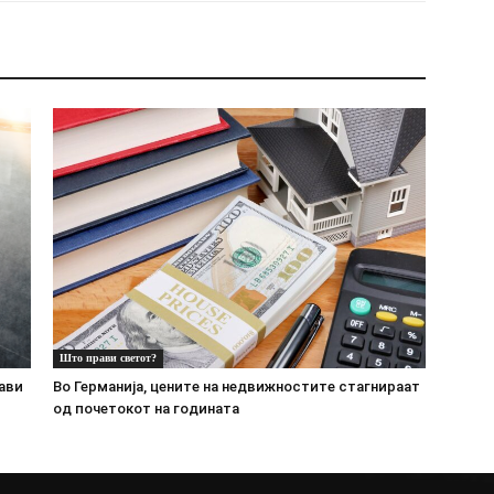
Што прави светот?
ави
Во Германија, цените на недвижностите стагнираат
од почетокот на годината