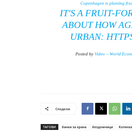
Copenhagen is planting fruit
IT'S A FRUIT-FO
ABOUT HOW AG
URBAN: HTTPS
Posted by
Video – World Eco
Сподели
ТАГОВИ
банки за храна
бездомници
Копенха