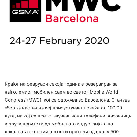
Крајот на февруари секоја година е резервиран за
најголемиот мобилен саем во светот Mobile World
Congress (MWC), кој се одржува во Барселона. Станува
збор за настан на кој присустуваат повеќе од 100.00
луѓе, на кој се претставуваат нови телефони, часовници
и други новитети од мобилната индустрија, а на
локалната економија и носи приходи од околу 500