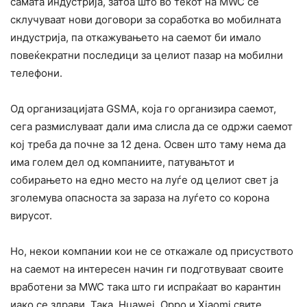
самата индустрија, затоа што во текот на MWC се
склучуваат нови договори за соработка во мобилната
индустрија, па откажувањето на саемот би имало
повеќекратни последици за целиот пазар на мобилни
телефони.
Од организацијата GSMA, која го организира саемот,
сега размислуваат дали има слисла да се одржи саемот
кој треба да почне за 12 дена. Освен што таму нема да
има голем дел од компаниите, патувањтот и
собирањето на едно место на луѓе од целиот свет ја
зголемува опасноста за зараза на луѓето со корона
вирусот.
Но, некои компании кои не се откажале од присуството
на саемот на интересен начин ги подготвуваат своите
вработени за MWC така што ги испраќаат во карантин
иако се здрави. Така, Huawei, Oppo и Xiaomi свите