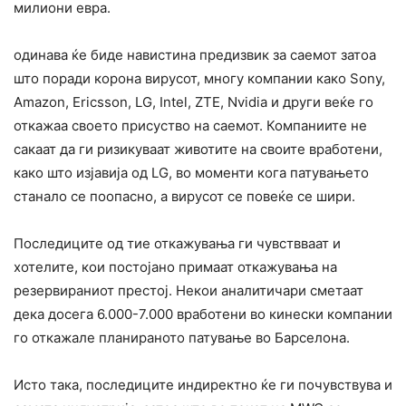
милиони евра.
одинава ќе биде навистина предизвик за саемот затоа
што поради корона вирусот, многу компании како Sony,
Amazon, Ericsson, LG, Intel, ZTE, Nvidiа и други веќе го
откажаа своето присуство на саемот. Компаниите не
сакаат да ги ризикуваат животите на своите вработени,
како што изјавија од LG, во моменти кога патувањето
станало се поопасно, а вирусот се повеќе се шири.
Последиците од тие откажувања ги чувствваат и
хотелите, кои постојано примаат откажувања на
резервираниот престој. Некои аналитичари сметаат
дека досега 6.000-7.000 вработени во кинески компании
го откажале планираното патување во Барселона.
Исто така, последиците индиректно ќе ги почувствува и