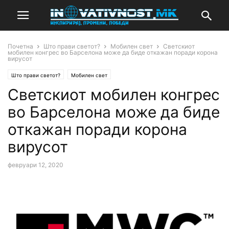
Почетна
Што прави светот?
Мобилен свет
Светскиот
мобилен конгрес во Барселона може да биде откажан поради корона
вирусот
Што прави светот?
Мобилен свет
Светскиот мобилен конгрес
во Барселона може да биде
откажан поради корона
вирусот
февруари 12, 2020