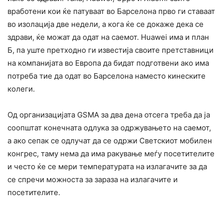
вработени кои ќе патуваат во Барселона прво ги ставаат
во изолација две недели, а кога ќе се докаже дека се
здрави, ќе можат да одат на саемот. Huawei има и план
Б, па уште претходно ги известија своите претставници
на компанијата во Европа да бидат подготвени ако има
потреба тие да одат во Барселона наместо кинеските
колеги.
Од организацијата GSMA за два дена отсега треба да ја
соопштат конечната одлука за одржувањето на саемот,
а ако сепак се одлучат да се одржи Светскиот мобилен
конгрес, таму нема да има ракување меѓу посетителите
и често ќе се мери температурата на излагачите за да
се спречи можноста за зараза на излагачите и
посетителите.