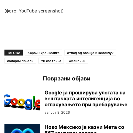
(фото: YouTube screenshot)
ТАГОВИ
Карви Ехрен Маиге
отпад од овошје и зеленчук
соларни панели
УВ светлина
Филипини
Поврзани објави
Google ја проширува улогата на
вештачката интелигенција во
огласувањето при пребарување
август 8, 2026
Ново Мексико ја казни Мета со
567 милиони долари