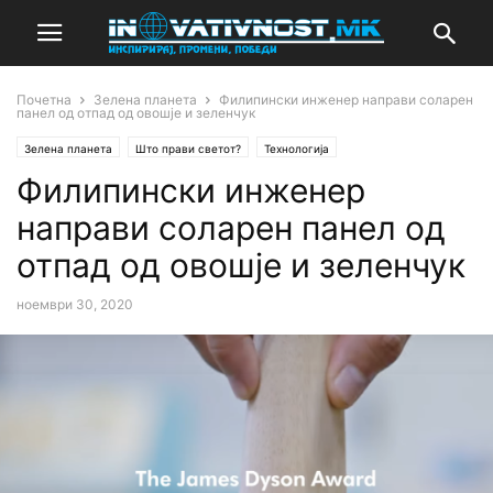
Почетна
Зелена планета
Филипински инженер направи соларен
панел од отпад од овошје и зеленчук
Зелена планета
Што прави светот?
Технологија
Филипински инженер
направи соларен панел од
отпад од овошје и зеленчук
ноември 30, 2020