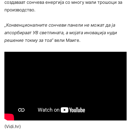
создаваат сончева енергија со многу мали трошоци за
производство.
„Конвенционалните сончеви панели не можат да ја
апсорбираат УВ светлината, а мојата иновација нуди
решение токму за тоа“
вели Маиге.
(Vidi.hr)