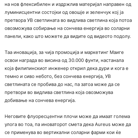
на нов флексибилен и издржлив материјал направен од
луминисцентни состојки од овошје и зеленчук кој ја
претвора УВ светлината во видлива светлина која потоа
овозможува собирање на сончева енергија во соларни
панели, како што можете да видите од видеото подолу.
Таа иновација, за чија промоција и маркетинг Маиге
освои награда во висина од 30.000 фунти, настанала
која филипинскиот инженер открил дека дури и кога е
темно и сиво небото, без сончева енергија, УВ
светлината се пробива до нас, па затоа може да се
претвори во видлива светлина која овозможува
добивање на сончева енергија.
Неговите флуоресцентни плочи може да имаат голема
улога во тоа, па иноваторот смета дека Aureus може да
се применува во вертикални соларни фарми кои ќе