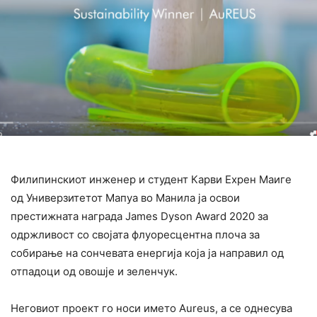
Филипинскиот инженер и студент Карви Ехрен Маиге
од Универзитетот Мапуа во Манила ја освои
престижната награда James Dyson Award 2020 за
одржливост со својата флуоресцентна плоча за
собирање на сончевата енергија која ја направил од
отпадоци од овошје и зеленчук.
Неговиот проект го носи името Aureus, а се однесува