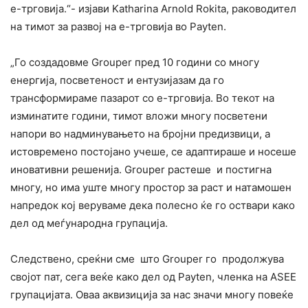
е-трговија.“- изјави Katharina Arnold Rokita, раководител
на тимот за развој на е-трговија во Payten.
„Го создадовме Grouper пред 10 години со многу
енергија, посветеност и ентузијазам да го
трансформираме пазарот со е-трговија. Во текот на
изминатите години, тимот вложи многу посветени
напори во надминувањето на бројни предизвици, а
истовремено постојано учеше, се адаптираше и носеше
иновативни решенија. Grouper растеше и постигна
многу, но има уште многу простор за раст и натамошен
напредок кој веруваме дека полесно ќе го оствари како
дел од меѓународна групација.
Следствено, среќни сме што Grouper го продолжува
својот пат, сега веќе како дел од Payten, членка на ASEE
групацијата. Оваа аквизиција за нас значи многу повеќе