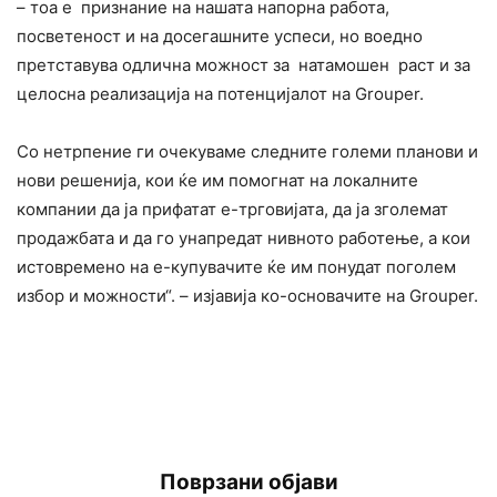
– тоа е признание на нашата напорна работа,
посветеност и на досегашните успеси, но воедно
претставува одлична можност за натамошен раст и за
целосна реализација на потенцијалот на Grouper.
Со нетрпение ги очекуваме следните големи планови и
нови решенија, кои ќе им помогнат на локалните
компании да ја прифатат е-трговијата, да ја зголемат
продажбата и да го унапредат нивното работење, а кои
истовремено на е-купувачите ќе им понудат поголем
избор и можности“. – изјавија ко-основачите на Grouper.
Поврзани објави