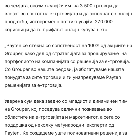
во земјата, овозможувајќи им на 3.500 трговци да
влезат во светот на е-трговијата и да започнат со онлајн
продажба, истовремено поттикнувајќи 270.000
корисници да го прифатат онлајн купувањето.
„Payten се стекна со сопственост на 100% од акциите на
Grouper, како дел од стратегијата за проширување на
портфолиото на компанијата со решенија за е-трговија.
Со Grouper во нашите редови, ја збогатуваме нашата
понудата за сите трговци и ги унапредуваме Payten
решенијата за е-трговија.
Уверена сум дека заедно со младиот и динамичен тим
на Grouper, кој поседува одлични познавања во
областите на е-трговијата и маркетингот, а сега со
поддршка од неколку меѓународни експерти од
Payten, ќе создадеме уште поиновативни решенија за