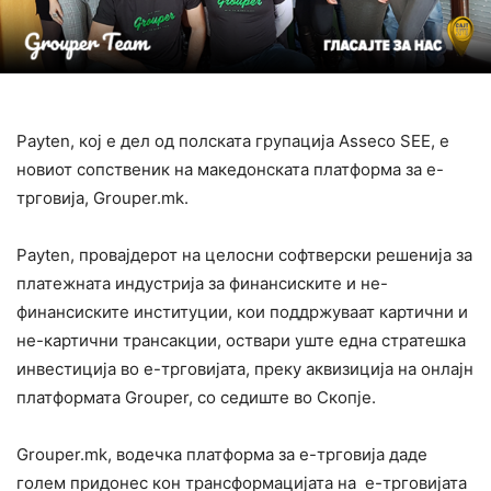
Payten, кој е дел од полската групација Asseco SEE, е
новиот сопственик на македонската платформа за е-
трговија, Grouper.mk.
Payten, провајдерот на целосни софтверски решенија за
платежната индустрија за финансиските и не-
финансиските институции, кои поддржуваат картични и
не-картични трансакции, оствари уште една стратешка
инвестиција во е-трговијата, преку аквизиција на онлајн
платформата Grouper, со седиште во Скопје.
Grouper.mk, водечка платформа за е-трговија даде
голем придонес кон трансформацијата на е-трговијата