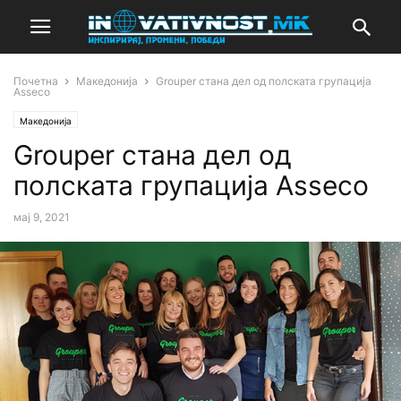
Почетна
Македонија
Grouper стана дел од полската групација
Asseco
Македонија
Grouper стана дел од
полската групација Asseco
мај 9, 2021