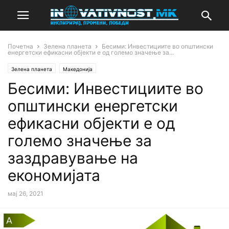
Почетна
Зелена планета
Бесими: Инвестициите во општински
енергетски ефикасни објекти е од големо значење за...
Зелена планета
Македонија
Бесими: Инвестициите во
општински енергетски
ефикасни објекти е од
големо значење за
заздравување на
економијата
мај 26, 2021