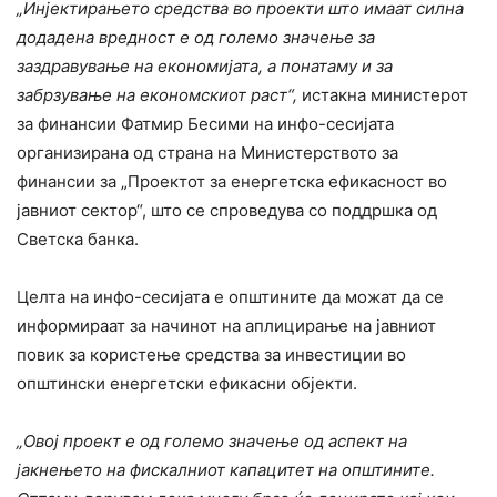
„Инјектирањето средства во проекти што имаат силна
додадена вредност е од големо значење за
заздравување на економијата, а понатаму и за
забрзување на економскиот раст“,
истакна министерот
за финансии Фатмир Бесими на инфо-сесијата
организирана од страна на Министерството за
финансии за „Проектот за енергетска ефикасност во
јавниот сектор“, што се спроведува со поддршка од
Светска банка.
Целта на инфо-сесијата е општините да можат да се
информираат за начинот на аплицирање на јавниот
повик за користење средства за инвестиции во
општински енергетски ефикасни објекти.
„Овој проект е од големо значење од аспект на
јакнењето на фискалниот капацитет на општините.