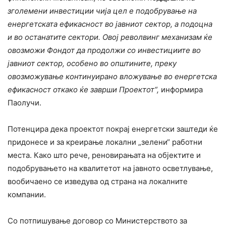
зголемени инвестиции чија цел е подобрување на
енергетската ефикасност во јавниот сектор, а подоцна
и во останатите сектори. Овој револвинг механизам ќе
овозможи Фондот да продолжи со инвестициите во
јавниот сектор, особено во општините, преку
овозможување континуирано вложување во енергетска
ефикасност откако ќе заврши Проектот“,
информира
Паолучи.
Потенцира дека проектот покрај енергетски заштеди ќе
придонесе и за креирање локални „зелени“ работни
места. Како што рече, реновирањата на објектите и
подобрувањето на квалитетот на јавното осветлување,
вообичаено се изведува од страна на локалните
компании.
Со потпишување договор со Министерството за