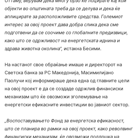
Оттаму, верувам дека многу брзо ќе лоцирате кај кои
објекти во општината треба да се делува и дека ќе
аплицирате за расположливите средства. Големиот
интерес за овој проект дава добра слика дека сме
подготвени да се соочиме со глобалните предизвици,
како што се одржливост на енергетската иднина и
здрава животна околина“,
истакна Бесими.
На настанот свое обраќање имаше и директорот на
Светска банка за РС Македонија, Масимилијано
Паолучи кој информираше дека една од главните цели
на овој проект е да се создаде одржлив финансиски
механизам што ќе овозможи зголемување на
енергетски ефикасните инвестиции во јавниот сектор.
„Воспоставувањето Фонд за енергетска ефикасност,
што се планира во рамки на овој проект, како револвинг
финансиски механизам, ќе овозможи поддршка на