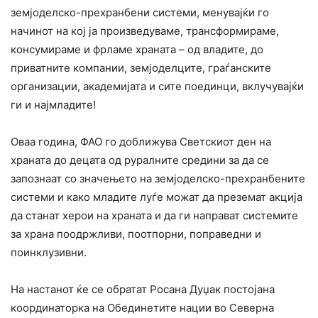
земјоделско-прехранбени системи, менувајќи го
начинот на кој ја произведуваме, трансформираме,
консумираме и фрламе храната – од владите, до
приватните компании, земјоделците, граѓанските
организации, академијата и сите поединци, вклучувајќи
ги и најмладите!
Оваа година, ФАО го доближува Светскиот ден на
храната до децата од руралните средини за да се
запознаат со значењето на земјоделско-прехранбените
системи и како младите луѓе можат да преземат акција
да станат херои на храната и да ги направат системите
за храна поодржливи, поотпорни, поправедни и
поинклузивни.
На настанот ќе се обратат Росана Дуџак постојана
координаторка на Обединетите нации во Северна