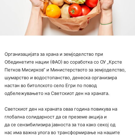
Организацијата за храна и земјоделство при
Обединетите нации (ФАО) во соработка со ОУ „Крсте
Петков Мисирков“ и Министерството за земјоделство,
шумарство и водостопанство, денеска организира
настан во битолското село Егри по повод
одбележувањето на Светскиот ден на храната.
Светскиот ден на храната оваа година повикува на
глобална солидарност да се преземе акција и
да се сензибилизира јавноста за тоа како секој од
нас има важна улога во трансформирање на нашите