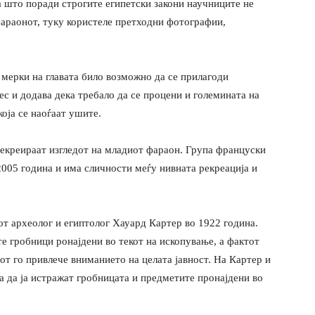
а што поради строгите египетски закони научниците не
фараонот, туку користеле претходни фотографии,
 мерки на главата било возможно да се прилагоди
с и додава дека требало да се процени и големината на
која се наоѓаат ушите.
 рекреираат изгледот на младиот фараон. Група француски
2005 година и има сличности меѓу нивната рекреација и
от археолог и египтолог Хауард Картер во 1922 година.
те гробници ронајдени во текот на ископување, а фактот
от го привлече вниманието на целата јавност. На Картер и
а да ја истражат гробницата и предметите пронајдени во