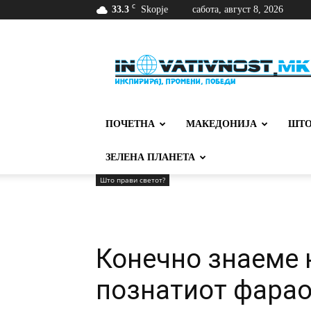
C
33.3
Skopje
сабота, август 8, 2026
Иновативност
ПОЧЕТНА
МАКЕДОНИЈА
ШТО
ЗЕЛЕНА ПЛАНЕТА
Што прави светот?
Конечно знаеме 
познатиот фарао