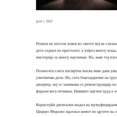
јуни 1, 2023
Речиси не постои човек во светот кој не слуш
дете седнал на престолот, а умрел многу млад.
мистерија за многу научници. Но, како тој изг
Познатата слата посмртна маска иако дава увид
уметничко дело. Но, сега благодарение на гр
дизајнер, кој се занимава со реконструкција н
фараон кога починал. Нивниот научен труд е о
Користејќи дигитален модел на мумуфициранио
Цицеро Моралес вдахнал живот во цртите на л