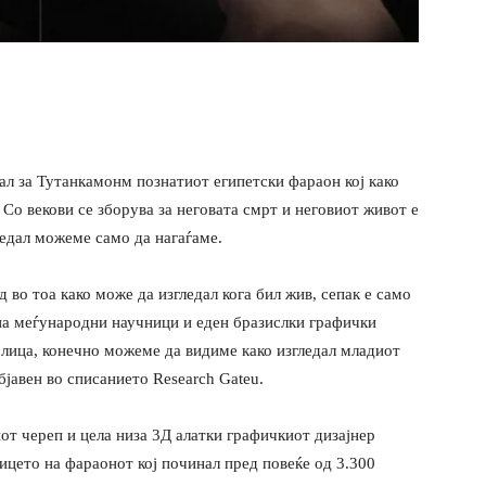
нал за Тутанкамонм познатиот египетски фараон кој како
 Со векови се зборува за неговата смрт и неговиот живот е
ледал можеме само да нагаѓаме.
 во тоа како може да изгледал кога бил жив, сепак е само
упа меѓународни научници и еден бразислки графички
а лица, конечно можеме да видиме како изгледал младиот
бјавен во списанието Research Gateu.
т череп и цела низа 3Д алатки графичкиот дизајнер
ицето на фараонот кој починал пред повеќе од 3.300