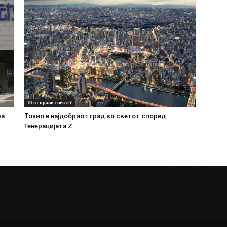
Што прави светот?
ра
Токио е најдобриот град во светот според
Генерацијата Z