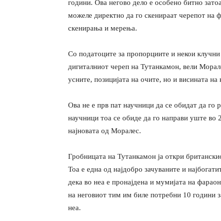
години. Ова негово дело е особено битно зато
можеле директно да го скенираат черепот на 
скенирања и мерења.
Со податоците за пропорциите и некои клучни
дигиталниот череп на Тутанкамон, вели Морале
усните, позицијата на очите, но и висината на 
Ова не е прв пат научници да се обидат да го
научници тоа се обиде да го направи уште во 
најновата од Моралес.
Гробницата на Тутанкамон ја откри британски
Тоа е една од најдобро зачуваните и најбогати
дека во неа е пронајдена и мумијата на фараон
на неговиот тим им биле потребни 10 години з
неа.