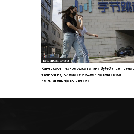
Што прави светот?
Кинескиот технолошки гигант ByteDance трени
еден од најголемите модели на вештачка
интелигенција во светот