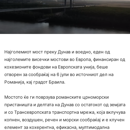
Најголемиот мост преку Дунав и воедно, еден од
најголемите висечки мостови во Европа, финансиран од
кохезионите фондови на Европската унија, беше
отворен за сообраќај на 6 јули во источниот дел на
Романија, кај градот Браила.
Мостото ќе ги поврзува романските црноморски
пристаништа и делтата на Дунав со остатокот од земјата
и со Трансевропската транспортна мрежа, која вклучува
копнен, воздушен, речен и морски сообраќај и е клучен
елемент за кохерентна, ефикасна, мултимодална