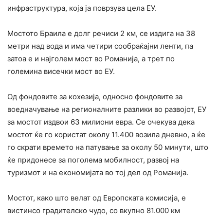
инфраструктура, која ја поврзува цела ЕУ.
Мостото Браила е долг речиси 2 км, се издига на 38
метри над вода и има четири сообраќајни ленти, па
затоа е и најголем мост во Романија, а трет по
големина висечки мост во ЕУ.
Од фондовите за кохезија, односно фондовите за
воедначување на регионалните разлики во развојот, ЕУ
за мостот издвои 63 милиони евра. Се очекува дека
мостот ќе го користат околу 11.400 возила дневно, а ќе
го скрати времето на патување за околу 50 минути, што
ќе придонесе за поголема мобилност, развој на
туризмот и на економијата во тој дел од Романија.
Мостот, како што велат од Европската комисија, е
вистинсо градителско чудо, со вкупно 81.000 км