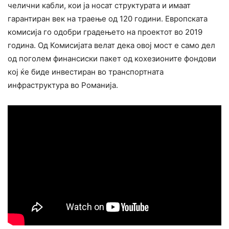
челични кабли, кои ја носат структурата и имаат
гарантиран век на траење од 120 години. Европската
комисија го одобри градењето на проектот во 2019
година. Од Комисијата велат дека овој мост е само дел
од поголем финансиски пакет од кохезионите фондови
кој ќе биде инвестиран во транспортната
инфраструктура во Романија.