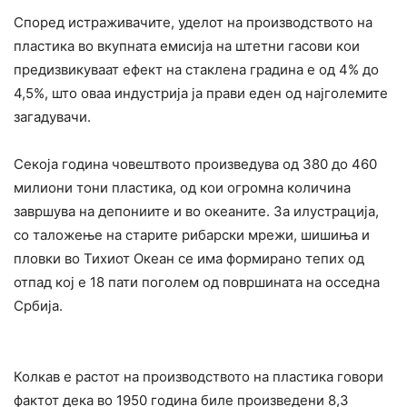
Според истраживачите, уделот на производството на
пластика во вкупната емисија на штетни гасови кои
предизвикуваат ефект на стаклена градина е од 4% до
4,5%, што оваа индустрија ја прави еден од најголемите
загадувачи.
Секоја година човештвото произведува од 380 до 460
милиони тони пластика, од кои огромна количина
завршува на депониите и во океаните. За илустрација,
со таложење на старите рибарски мрежи, шишиња и
пловки во Тихиот Океан се има формирано тепих од
отпад кој е 18 пати поголем од површината на осседна
Србија.
Колкав е растот на производството на пластика говори
фактот дека во 1950 година биле произведени 8,3