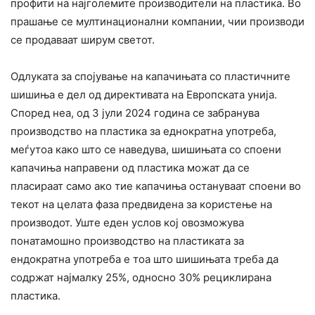
профити на најголемите производители на пластика. Во
прашање се мултинационални компании, чии производи
се продаваат ширум светот.
Одлуката за спојување на капачињата со пластичните
шишиња е дел од директивата на Европската унија.
Според неа, од 3 јули 2024 година се забранува
производство на пластика за еднократна употреба,
меѓутоа како што се наведува, шишињата со споени
капачиња направени од пластика можат да се
пласираат само ако тие капачиња остануваат споени во
текот на целата фаза предвидена за користење на
производот. Уште еден услов кој овозможува
понатамошно производство на пластиката за
ендократна употреба е тоа што шишињата треба да
содржат најмалку 25%, односно 30% рециклирана
пластика.