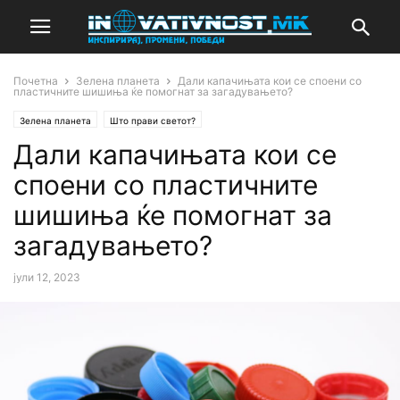
Почетна
Зелена планета
Дали капачињата кои се споени со
пластичните шишиња ќе помогнат за загадувањето?
Зелена планета
Што прави светот?
Дали капачињата кои се
споени со пластичните
шишиња ќе помогнат за
загадувањето?
јули 12, 2023