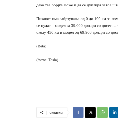
дека таа борјка може и да се дуплира затоа шт
Пикапот има забрзување од 0 до 100 км за пом
се нудат – модел за 39.000 долари со досег на
околу 450 км и модел од 69.900 долари со дос
(Beta)
(фото: Tesla)
Сподели