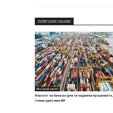
ПОВРЗАНИ ОБЈАВИ
Што прави светот?
Извозот на Кина во јули ги надмина проценките,
голем удел има ВИ