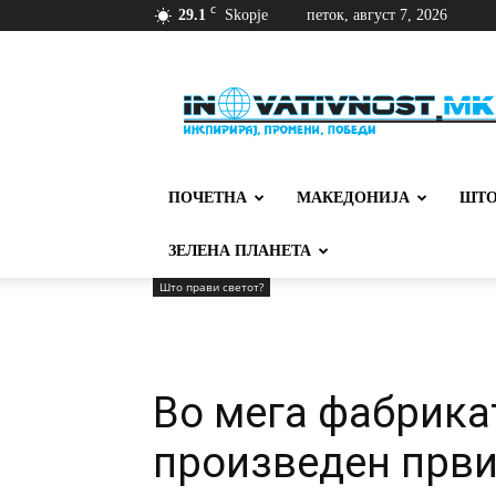
C
29.1
Skopje
петок, август 7, 2026
Иновативност
ПОЧЕТНА
МАКЕДОНИЈА
ШТО
ЗЕЛЕНА ПЛАНЕТА
Што прави светот?
Во мега фабрикат
произведен први