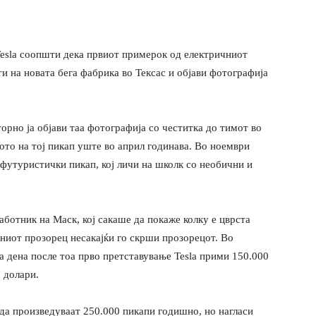
esla соопшти дека првиот примерок од електричниот
ти на новата бега фабрика во Тексас и објави фотографија
вторно ја објави таа фотографија со честитка до тимот во
ото на тој пикап уште во април годинава. Во ноември
 футуристички пикап, кој личи на школк со необични и
аботник на Маск, кој сакаше да покаже колку е цврста
ниот прозорец несакајќи го скрши прозорецот. Во
а дена после тоа прво претставување Tesla прими 150.000
 долари.
 да произведуваат 250.000 пикапи годишно, но нагласи