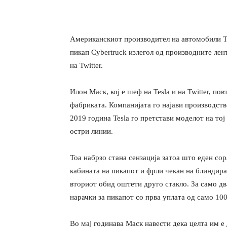
Американскиот производител на автомобили T
пикап Cybertruck излегол од производните лен
на Twitter.
Илон Маск, кој е шеф на Teslа и на Twitter, по
фабриката. Компанијата го најави производств
2019 година Tesla го претстави моделот на тој
остри линии.
Тоа набрзо стана сензација затоа што еден сор
кабината на пикапот и фрли чекан на блиндира
вториот обид оштети друго стакло. За само дв
нарачки за пикапот со прва уплата од само 100
Во мај годинава Маск навести дека целта им е