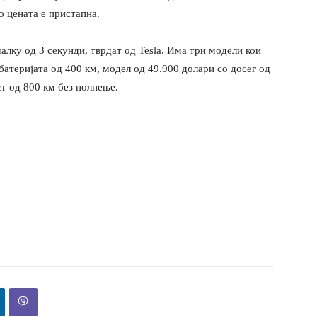
о цената е пристапна.
алку од 3 секунди, тврдат од Tesla. Има три модели кои
 батеријата од 400 км, модел од 49.900 долари со досег од
ег од 800 км без полнење.