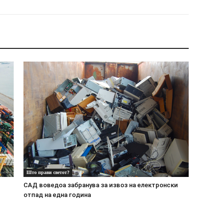
Што прави светот?
САД воведоа забранува за извоз на електронски
отпад на една година