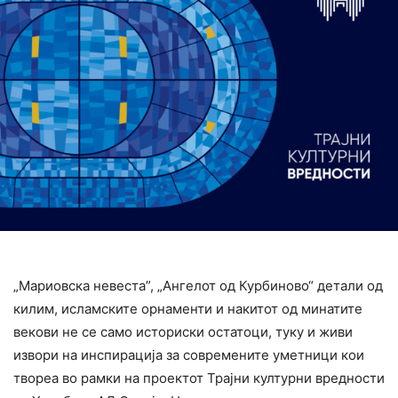
„Мариовска невеста”, „Ангелот од Курбиново“ детали од
килим, исламските орнаменти и накитот од минатите
векови не се само историски остатоци, туку и живи
извори на инспирација за современите уметници кои
твореа во рамки на проектот Трајни културни вредности