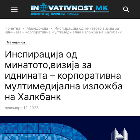
Почетна
Македонија
Инспирација од минатото,визија за
иднината – корпоративна мултимедијална изложба на Халкбанк
Македонија
Инспирација од
минатото,визија за
иднината – корпоративна
мултимедијална изложба
на Халкбанк
декември 12, 2023