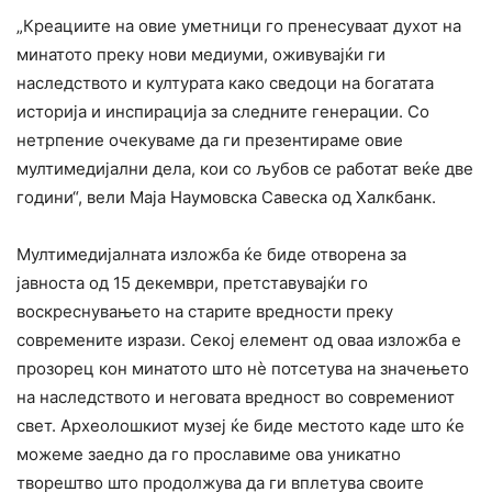
„Креациите на овие уметници го пренесуваат духот на
минатото преку нови медиуми, оживувајќи ги
наследството и културата како сведоци на богатата
историја и инспирација за следните генерации. Со
нетрпение очекуваме да ги презентираме овие
мултимедијални дела, кои со љубов се работат веќе две
години“, вели Маја Наумовска Савеска од Халкбанк.
Мултимедијалната изложба ќе биде отворена за
јавноста од 15 декември, претставувајќи го
воскреснувањето на старите вредности преку
современите изрази. Секој елемент од оваа изложба е
прозорец кон минатото што нè потсетува на значењето
на наследството и неговата вредност во современиот
свет. Археолошкиот музеј ќе биде местото каде што ќе
можеме заедно да го прославиме ова уникатно
творештво што продолжува да ги вплетува своите