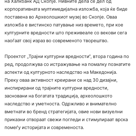
на Халкбанк АД Скопје. Нивните дела се дел од
корпоративната мултимедијална изложба, која ќе биде
поставена во Археолошкиот музеј во Скопје. Оваа
изложба е вистинско патување низ времето, при кое
културните вредности што преживеале со векови сега
наоѓаат свој израз во современото творештво.
Проектот „Трајни културни вредности“, втора година по
ред, продолжува со истражување на помалку познатите
аспекти од културното наследство на Македонија.
Преку оваа активност креирани се над 30 дизајни,
инспирирани од трајните културни вредности,
засновани на богатата традиција, археолошкото
наследство и уметноста. Одржливо и внимателно
вметнати во бренд стратегијата, овие нови визуелни
приказни отвораат свежи погледи и стимулираат врска
помеѓу историјата и современоста.