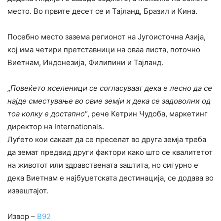
место. Во првите десет се и Тајланд, Бразил и Кина.
Посебно место зазема регионот на Југоисточна Азија,
кој има четири претставници на оваа листа, поточно
Виетнам, Индонезија, Филипини и Тајланд.
„
Повеќето иселеници се согласуваат дека е лесно да се
најде сместување во овие земји и дека се задоволни од
тоа колку е достапно
“, рече Кетрин Чудоба, маркетинг
директор на Internationals.
Луѓето кои сакаат да се преселат во друга земја треба
да земат предвид други фактори како што се квалитетот
на животот или здравствената заштита, но сигурно е
дека Виетнам е најбуџетската дестинација, се додава во
извештајот.
Извор –
B92