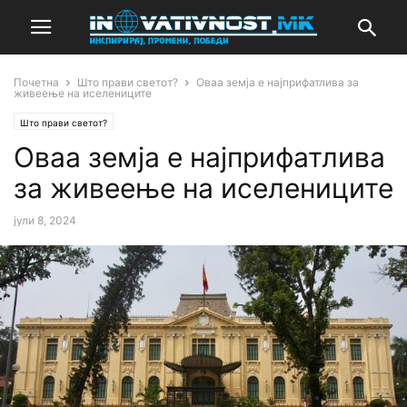
Почетна
Што прави светот?
Оваа земја е најприфатлива за
живеење на иселениците
Што прави светот?
Оваа земја е најприфатлива
за живеење на иселениците
јули 8, 2024