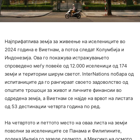
Најприфатлива земја за живеење на иселениците во
2024 година е Виетнам, а потоа следат Колумбија и
Индонезија. Ова го покажува истражувањето
спроведено меѓу повеќе од 12.000 иселеници од 174
земји и територии ширум светот. InterNations побара од
испитаниците да го рангираат своето задоволство од
општите трошоци за живот и личните финансии во
одредена земја, а Виетнам се најде на врвот на листата
од 53 дестинации четврта година по ред.
На четвртото и петтото место на оваа листа на земји
поволни за иселениците се Панама и Филипините,
додека Индија го зазеде седмото, а Мексико на осмото