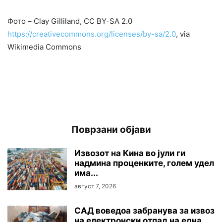
Фото – Clay Gilliland, CC BY-SA 2.0
https://creativecommons.org/licenses/by-sa/2.0
, via
Wikimedia Commons
Поврзани објави
Извозот на Кина во јули ги
надмина проценките, голем удел
има...
август 7, 2026
САД воведоа забранува за извоз
на електронски отпад на една