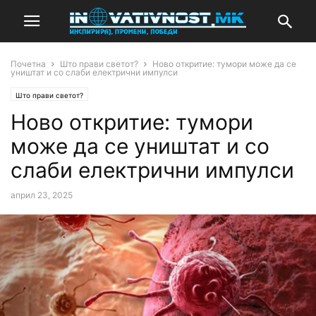
Почетна
Што прави светот?
Ново откритие: тумори може да се
уништат и со слаби електрични импулси
Што прави светот?
Ново откритие: тумори
може да се уништат и со
слаби електрични импулси
април 23, 2025