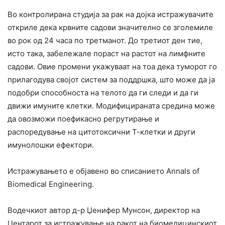
Во контролирана студија за рак на дојка истражувачите
откриле дека крвните садови значително се зголемиле
во рок од 24 часа по третманот. До третиот ден тие,
исто така, забележале пораст на растот на лимфните
садови. Овие промени укажуваат на тоа дека туморот го
прилагодува својот систем за поддршка, што може да ја
подобри способноста на телото да ги следи и да ги
движи имуните клетки. Модифицираната средина може
да овозможи поефикасно регрутирање и
распоредување на цитотоксични Т-клетки и други
имунолошки ефектори.
Истражувањето е објавено во списанието Annals of
Biomedical Engineering.
Водечкиот автор д-р Џенифер Мунсон, директор на
Центарот за истражување на ракот на биомедицинскиот