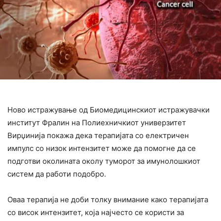
Ново истражување од Биомедицинскиот истражувачки
институт Фралин на Полиехничкиот универзитет
Вирџинија покажа дека терапијата со електричен
импулс со низок интензитет може да помогне да се
подготви околината околу туморот за имунолошкиот
систем да работи подобро.
Оваа терапија не доби толку внимание како терапијата
со висок интензитет, која најчесто се користи за