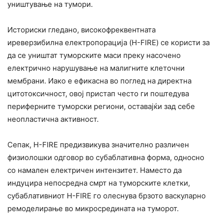
уништување на тумори.
Историски гледано, високофреквентната
иреверзибилна електропорација (H-FIRE) се користи за
да се уништат туморските маси преку насочено
електрично нарушување на малигните клеточни
мембрани. Иако е ефикасна во поглед на директна
цитотоксичност, овој пристап често ги поштедува
периферните туморски региони, оставајќи зад себе
неопластична активност.
Сепак, H-FIRE предизвикува значително различен
физиолошки одговор во субаблативна форма, односно
со намален електричен интензитет. Наместо да
индуцира непосредна смрт на туморските клетки,
субаблативниот H-FIRE го олеснува брзото васкуларно
ремоделирање во микросредината на туморот.