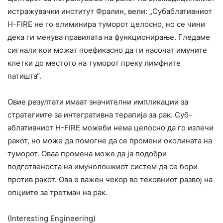
истражувачки институт Фралин, вели: „Субаблативниот
H-FIRE не го елиминира туморот целосно, но се чини
дека ги менува правилата на функционирање. Гледаме
сигнали кои можат поефикасно да ги насочат имуните
клетки до местото на туморот преку лимфните
патишта“.
Овие резултати имаат значителни импликации за
стратегиите за интегративна терапија за рак. Суб-
аблативниот H-FIRE можеби нема целосно да го излечи
ракот, но може да помогне да се промени околината на
туморот. Оваа промена може да ја подобри
подготвеноста на имунолошкиот систем да се бори
против ракот. Ова е важен чекор во тековниот развој на
опциите за третман на рак.
(Interesting Engineering)