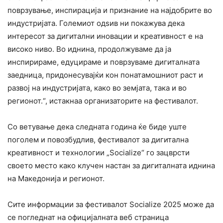
поврзување, инспирација и признание на најдобрите во
индустријата. Големиот одѕив ни покажува дека
интересот за дигитални иновации и креативност е на
високо ниво. Во иднина, продолжуваме да ја
инспирираме, едуцираме и поврзуваме дигиталната
заедница, придонесувајќи кон понатамошниот раст и
развој на индустријата, како во земјата, така и во
регионот.“, истакнаа организаторите на фестивалот.
Со ветување дека следната година ќе биде уште
поголем и повозбудлив, фестивалот за дигитална
креативност и технологии „Socialize“ го зацврсти
своето место како клучен настан за дигиталната иднина
на Македонија и регионот.
Сите информации за фестивалот Socialize 2025 може да
се погледнат на официјалната веб страница