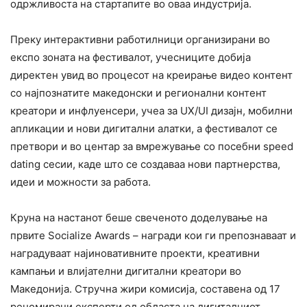
одржливоста на стартапите во оваа индустрија.
Преку интерактивни работилници организирани во
експо зоната на фестивалот, учесниците добија
директен увид во процесот на креирање видео контент
со најпознатите македонски и регионални контент
креатори и инфлуенсери, учеа за UX/UI дизајн, мобилни
апликации и нови дигитални алатки, а фестивалот се
претвори и во центар за вмрежување со посебни speed
dating сесии, каде што се создаваа нови партнерства,
идеи и можности за работа.
Круна на настанот беше свеченото доделување на
првите Socialize Awards – награди кои ги препознаваат и
наградуваат најиновативните проекти, креативни
кампањи и влијателни дигитални креатори во
Македонија. Стручна жири комисија, составена од 17
реномирани експерти од областа на дигиталниот