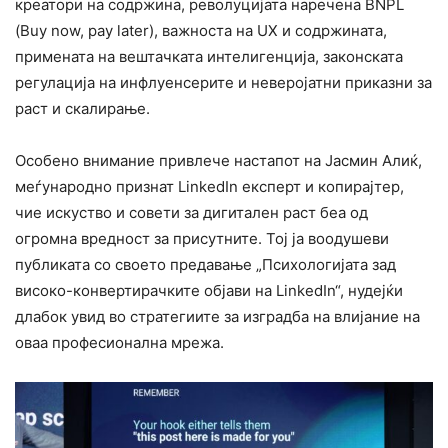
креатори на содржина, револуцијата наречена BNPL
(Buy now, pay later), важноста на UX и содржината,
примената на вештачката интелигенција, законската
регулација на инфлуенсерите и неверојатни приказни за
раст и скалирање.
Особено внимание привлече настапот на Јасмин Алиќ,
меѓународно признат LinkedIn експерт и копирајтер,
чие искуство и совети за дигитален раст беа од
огромна вредност за присутните. Тој ја воодушеви
публиката со своето предавање „Психологијата зад
високо-конвертирачките објави на LinkedIn“, нудејќи
длабок увид во стратегиите за изградба на влијание на
оваа професионална мрежа.