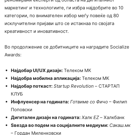
маркетинг и технологиите, ги избра најдобрите во 10
категории, по внимателен избор меѓу повеќе од 80
исклучителни пријави што се истакнаа по својата
креативност и иновативност.
Во продолжение се добитниците на наградите Socialize
Awards:
Најдобар UI/UX дизајн:
Телеком МК
Најдобра мобилна апликација:
Телеком МК
Најдобар поткаст:
Startup Revolution
– СТАРТАП
КЛУБ
Инфлуенсер на годината:
Готвиме со Фичо
– Филип
Поповски
Дигитален дизајн на годината:
Халк EZ
– Халкбанк
Ѕвезда во подем на социјалните медиуми:
Сакаш.мк
– Гордан Миленковски