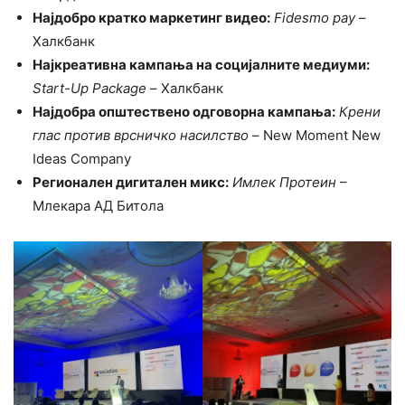
Најдобро кратко маркетинг видео:
Fidesmo pay
–
Халкбанк
Најкреативна кампања на социјалните медиуми:
Start-Up Package
– Халкбанк
Најдобра општествено одговорна кампања:
Крени
глас против врсничко насилство
– New Moment New
Ideas Company
Регионален дигитален микс:
Имлек Протеин
–
Млекара АД Битола