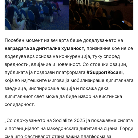
Посебен момент на вечерта беше доделувањето на
наградата за дигитална хуманост,
признание кое не се
доделува врз основа на конкуренција, туку според
вредности, влијание и човечност. Со стоечки овации,
публиката ја поздрави платформата
#SupportKocani
,
која во најтешките мигови ја мобилизираше дигиталната
заедница, инспирираше акција и покажа дека
дигиталниот свет може да биде извор на вистинска
солидарност.
„Со одржувањето на Socialize 2025 ја покажавме силата
и потенцијалот на македонската дигитална сцена. Горди
сме што фестивалот стана важна платформа за