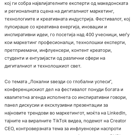
кој ги собра највлијателните експерти од македонската
и регионалната сцена на дигиталниот маркетинг,
технологиите и креативната индустрија. Фестивалот, кој
пулсираше со креативна енергија, иновации и
инспиративни идеи, го посетија над 400 учесници, меѓу
кои маркетинг професионалци, технолошки експерти,
претприемачи, инфлуенсери, контент креатори,
студенти и ентузијасти од различни сфери на
дигиталниот и технолошкиот свет.
Со темата „Локални ѕвезди со глобални успеси“,
конференцискиот дел на фестивалот понуди богата и
квалитетна агенда исполнета со инспиративни говори,
панел дискусии и ексклузивни презентации за
најновите трендови во маркетингот, моќта на LinkedIn,
тајните на виралните TikTok видеа, подемот на Creator
CEO, контроверзната тема за инфлуенсери наспроти