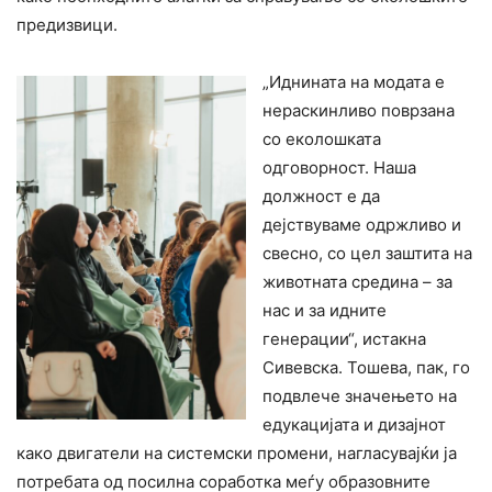
предизвици.
„Иднината на модата е
нераскинливо поврзана
со еколошката
одговорност. Наша
должност е да
дејствуваме одржливо и
свесно, со цел заштита на
животната средина – за
нас и за идните
генерации“, истакна
Сивевска. Тошева, пак, го
подвлече значењето на
едукацијата и дизајнот
како двигатели на системски промени, нагласувајќи ја
потребата од посилна соработка меѓу образовните