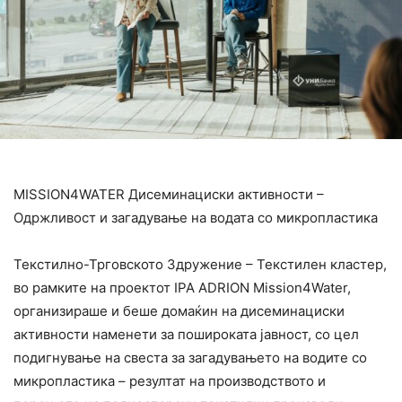
MISSION4WATER Дисеминациски активности –
Одржливост и загадување на водата со микропластика
Текстилно-Трговското Здружение – Текстилен кластер,
во рамките на проектот IPA ADRION Mission4Water,
организираше и беше домаќин на дисеминациски
активности наменети за пошироката јавност, со цел
подигнување на свеста за загадувањето на водите со
микропластика – резултат на производството и