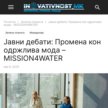
Почетна
Зелена планета
Јавни дебати: Промена кон одржлива
мода – MISSION4WATER
Зелена планета
Македонија
Јавни дебати: Промена кон
одржлива мода –
MISSION4WATER
мај 9, 2025