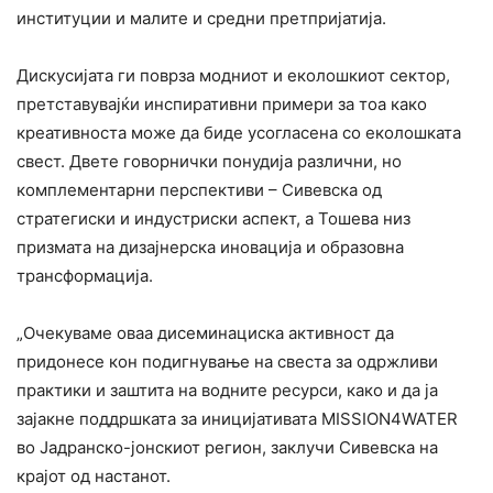
институции и малите и средни претпријатија.
Дискусијата ги поврза модниот и еколошкиот сектор,
претставувајќи инспиративни примери за тоа како
креативноста може да биде усогласена со еколошката
свест. Двете говорнички понудија различни, но
комплементарни перспективи – Сивевска од
стратегиски и индустриски аспект, а Тошева низ
призмата на дизајнерска иновација и образовна
трансформација.
„Очекуваме оваа дисеминациска активност да
придонесе кон подигнување на свеста за одржливи
практики и заштита на водните ресурси, како и да ја
зајакне поддршката за иницијативата MISSION4WATER
во Јадранско-јонскиот регион,
заклучи Сивевска на
крајот од настанот.