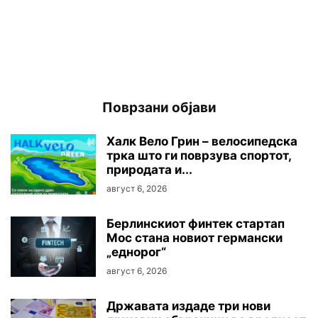
Поврзани објави
Халк Вело Грин – велосипедска
трка што ги поврзува спортот,
природата и...
август 6, 2026
Берлинскиот финтек стартап
Мос стана новиот германски
„еднорог“
август 6, 2026
Државата издаде три нови