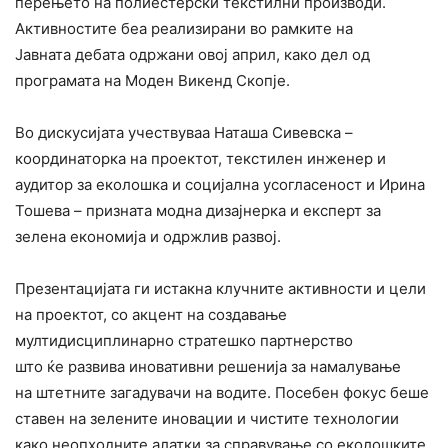
перењето на полиестерски текстилни производи.
Активностите беа реализирани во рамките на
Јавната дебата одржани овој април, како дел од
програмата на Моден Викенд Скопје.
Во дискусијата учествуваа Наташа Сивевска –
координаторка на проектот, текстилен инженер и
аудитор за еколошка и социјална усогласеност и Ирина
Тошева – призната модна дизајнерка и експерт за
зелена економија и одржлив развој.
Презентацијата ги истакна клучните активности и цели
на проектот, со акцент на создавање
мултидисциплинарно стратешко партнерство
што ќе развива иновативни решенија за намалување
на штетните загадувачи на водите. Посебен фокус беше
ставен на зелените иновации и чистите технологии
како неопходните алатки за справување со еколошките