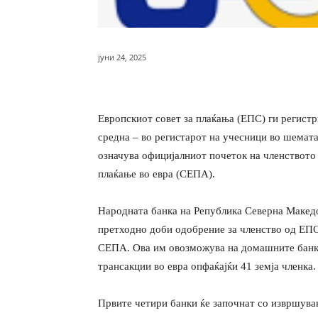
јуни 24, 2025
Европскиот совет за плаќања (ЕПС) ги регистр
средна – во регистарот на учесници во шемат
означува официјалниот почеток на членството
плаќање во евра (СЕПА).
Народната банка на Република Северна Македон
претходно доби одобрение за членство од ЕПС 
СЕПА. Ова им овозможува на домашните банки
трансакции во евра опфаќајќи 41 земја членка.
Првите четири банки ќе започнат со извршув