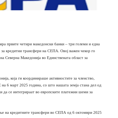
ира првите четири македонски банки – три големи и една
а за кредитни трансфери на СЕПА. Овој важен чекор го
 на Северна Македонија во Единствената област за
ија, која ги координираше активностите за членство,
на 6 март 2025 година, со што нашата земја стана дел од
 да се интегрираат во европските платежни шеми за
ање на кредитните трансфери во СЕПА од 6 октомври 2025