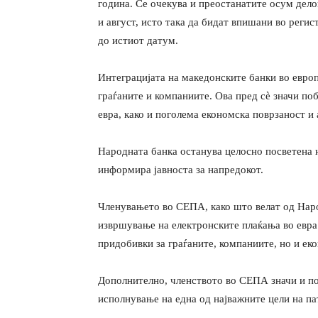
година. Се очекува и преостанатите осум дело
и август, исто така да бидат впишани во реги
до истиот датум.
Интеграцијата на македонските банки во евро
граѓаните и компаниите. Ова пред сѐ значи по
евра, како и поголема економска поврзаност и 
Народната банка останува целосно посветена н
информира јавноста за напредокот.
Членувањето во СЕПА, како што велат од Наро
извршување на електронските плаќања во евра 
придобивки за граѓаните, компаниите, но и ек
Дополнително, членството во СЕПА значи и по
исполнување на една од најважните цели на па