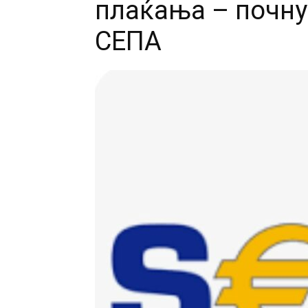
плаќања – почну
СЕПА