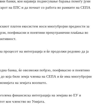
вни банки, кои најавија поднесување барања помеѓу јуни
старот на ЕПС и да почнат со работа во рамките на СЕПА
пскиот платен екосистем носи многубројни предности за
брзи, поефикасни и поевтини прекугранични плаќања во
активност.
а процесот на интеграција и ќе продолжи редовно да ја
дна банка, ќе овозможи побрзо, поефикасно и поевтино
до која било земја членка на СЕПА и ќе има многубројни
ономијата на земјата воопшто.
голема финансиска интеграција на земјава во ЕУ и
тот кон членство во Унијата.