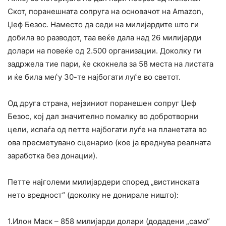
Скот, поранешната сопруга на основачот на Amazon,
Џеф Безос. Наместо да седи на милијардите што ги
добила во разводот, таа веќе дала над 26 милијарди
долари на повеќе од 2.500 организации. Доколку ги
задржeла тие пари, ќе скокнела за 58 места на листата
и ќе била меѓу 30-те најбогати луѓе во светот.
Од друга страна, нејзиниот поранешен сопруг Џеф
Безос, кој дал значително помалку во добротворни
цели, испаѓа од петте најбогати луѓе на планетата во
ова пресметувано сценарио (кое ја вреднува реалната
заработка без донации).
Петте најголеми милијардери според „вистинската
нето вредност“ (доколку не донирале ништо):
1.Илон Маск – 858 милијарди долари (додадени „само“