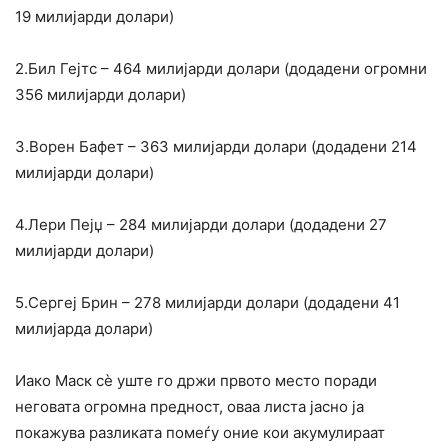
19 милијарди долари)
2.Бил Гејтс – 464 милијарди долари (додадени огромни
356 милијарди долари)
3.Ворен Бафет – 363 милијарди долари (додадени 214
милијарди долари)
4.Лери Пејџ – 284 милијарди долари (додадени 27
милијарди долари)
5.Сергеј Брин – 278 милијарди долари (додадени 41
милијарда долари)
Иако Маск сè уште го држи првото место поради
неговата огромна предност, оваа листа јасно ја
покажува разликата помеѓу оние кои акумулираат