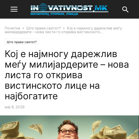
Почетна
Што прави светот?
Кој е најмногу дарежлив меѓу
милијардерите – нова листа го открива вистинското...
Што прави светот?
Кој е најмногу дарежлив
меѓу милијардерите – нова
листа го открива
вистинското лице на
најбогатите
мај 8, 2026