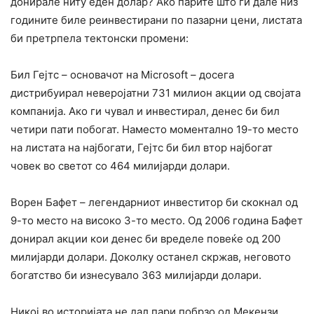
донирале ниту еден долар? Ако парите што ги дале низ
годините биле реинвестирани по пазарни цени, листата
би претрпела тектонски промени:
Бил Гејтс – основачот на Microsoft – досега
дистрибуирал неверојатни 731 милион акции од својата
компанија. Ако ги чувал и инвестирал, денес би бил
четири пати побогат. Наместо моментално 19-то место
на листата на најбогати, Гејтс би бил втор најбогат
човек во светот со 464 милијарди долари.
Ворен Бафет – легендарниот инвеститор би скокнал од
9-то место на високо 3-то место. Од 2006 година Бафет
донирал акции кои денес би вределе повеќе од 200
милијарди долари. Доколку останел скржав, неговото
богатство би изнесувало 363 милијарди долари.
Никој во историјата не дал пари побрзо од Мекензи