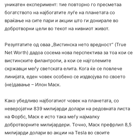
уникатен експеримент: тие повторно го пресметаа
богатството на најбогатите луѓе на планетата со
враќање на сите пари и акции што ги донирале во
добротворни цели во текот на нивниот живот.
Резултатите од оваа „Вистинска нето вредност“ (True
Net Worth) дадоа сосема нова перспектива за тоа кои се
вистинските филантропи, а кои се најголемите
скржавци меѓу светската елита. Кога ќе се повлече
линијата, еден човек особено се издвојува по своето
(не)давање – Илон Маск.
Како убедливо најбогатиот човек на планетата, со
неверојатни 839 милијарди долари на редовната листа
на Форбс, Маск е исто така меѓу најмалку
добротворните милијардери. Точно, Маск префрлил 8,5
милијарди долари во акции на Tesla во своите