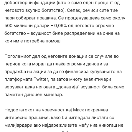
добротворни фондации (што е само еден процент од
неговото вкупно богатство). Сепак, речиси сите тие
пари собираат прашина. Се проценува дека само околу
500 милиони долари – 0,06% од неговото огромно
богатство – всушност биле распределени на оние на
кои им е потребна помош.
Поголемиот дел од неговите донации се случиле во
период кога морал да плаќа огромни даноци за
продажба на акции за да го финансира купувањето на
платформата Twitter, па затоа многу аналитичари
веруваат дека неговата „донација“ всушност била само
паметен даночен маневар.
Недостатокот на човечност кај Маск покренува
интересно прашање: како би изгледала листата со
милијардери ако најдарежливите меѓу нив никогаш не