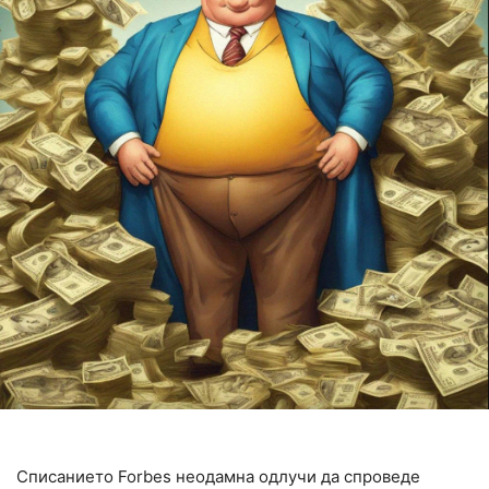
Списанието Forbes неодамна одлучи да спроведе