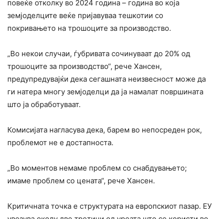
повеќе отколку во 2024 година – година во која
земјоделците веќе пријавуваа тешкотии со
покривањето на трошоците за производство.
„Во некои случаи, ѓубривата сочинуваат до 20% од
трошоците за производство“, рече Хансен,
предупредувајќи дека сегашната неизвесност може да
ги натера многу земјоделци да ја намалат површината
што ја обработуваат.
Комисијата нагласува дека, барем во непосреден рок,
проблемот не е достапноста.
„Во моментов немаме проблем со снабдувањето;
имаме проблем со цената“, рече Хансен.
Критичната точка е структурата на европскиот пазар. ЕУ
увезува околу две третини од уреата што се користи во