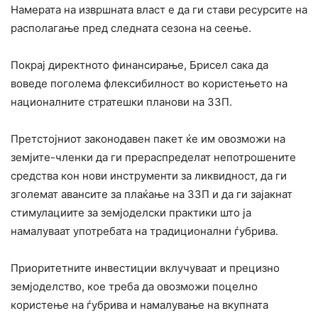
Намерата на извршната власт е да ги стави ресурсите на
располагање пред следната сезона на сеење.
Покрај директното финансирање, Брисел сака да
воведе поголема флексибилност во користењето на
националните стратешки планови на ЗЗП.
Претстојниот законодавен пакет ќе им овозможи на
земјите-членки да ги прераспределат непотрошените
средства кон нови инструменти за ликвидност, да ги
зголемат авансите за плаќање на ЗЗП и да ги зајакнат
стимулациите за земјоделски практики што ја
намалуваат употребата на традиционални ѓубрива.
Приоритетните инвестиции вклучуваат и прецизно
земјоделство, кое треба да овозможи поцелно
користење на ѓубрива и намалување на вкупната