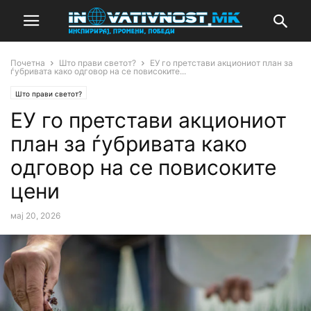
Почетна
Што прави светот?
ЕУ го претстави акциониот план за
ѓубривата како одговор на се повисоките...
Што прави светот?
ЕУ го претстави акциониот
план за ѓубривата како
одговор на се повисоките
цени
мај 20, 2026