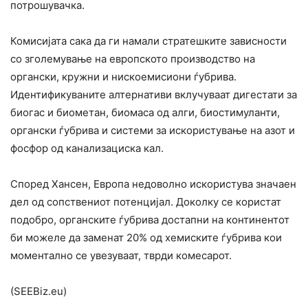
потрошувачка.
Комисијата сака да ги намали стратешките зависности
со зголемување на европското производство на
органски, кружни и нискоемисиони ѓубрива.
Идентификуваните алтернативи вклучуваат дигестати за
биогас и биометан, биомаса од алги, биостимуланти,
органски ѓубрива и системи за искористување на азот и
фосфор од канализациска кал.
Според Хансен, Европа недоволно искористува значаен
дел од сопствениот потенцијал. Доколку се користат
подобро, органските ѓубрива достапни на континентот
би можеле да заменат 20% од хемиските ѓубрива кои
моментално се увезуваат, тврди комесарот.
(SEEBiz.eu)