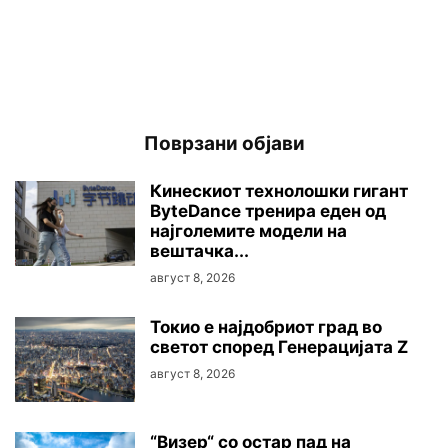
Поврзани објави
Кинескиот технолошки гигант
ByteDance тренира еден од
најголемите модели на
вештачка...
август 8, 2026
Токио е најдобриот град во
светот според Генерацијата Z
август 8, 2026
“Визер“ со остар пад на