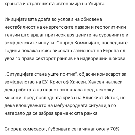
храната и стратешката автономија на Унијата.
Иницијативата доаѓа во услови на обновена
нестабилност на енергетските пазари и геополитички
тензии што вршат притисок врз цените на суровините и
земјоделските инпути. Според Комисијата, последните
години покажаа како високата зависност на Европа од
увоз го прави секторот ранлив на надворешни шокови.
„Ситуацијата стана уште поитна“, објасни комесарот за
земјоделство на ЕУ, Кристоф Хансен. Хансен нагласи
дека работата на планот започнала пред неколку
месеци, пред последната криза на Блискиот Исток, но
дека влошувањето на меѓународната ситуација го
натерало да се забрза временската рамка.
Според комесарот, ѓубривата сега чинат околу 70%