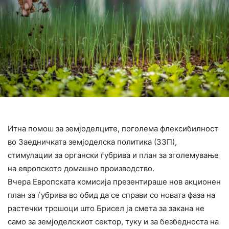
Итна помош за земјоделците, поголема флексибилност
во Заедничката земјоделска политика (ЗЗП),
стимулации за органски ѓубрива и план за зголемување
на европското домашно производство.
Вчера Европската комисија презентираше нов акционен
план за ѓубрива во обид да се справи со новата фаза на
растечки трошоци што Брисел ја смета за закана не
само за земјоделскиот сектор, туку и за безбедноста на