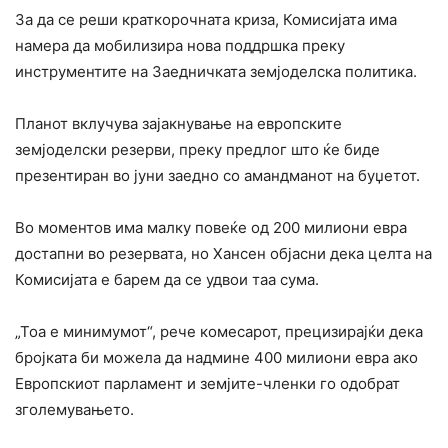
За да се реши краткорочната криза, Комисијата има
намера да мобилизира нова поддршка преку
инструментите на Заедничката земјоделска политика.
Планот вклучува зајакнување на европските
земјоделски резерви, преку предлог што ќе биде
презентиран во јуни заедно со амандманот на буџетот.
Во моментов има малку повеќе од 200 милиони евра
достапни во резервата, но Хансен објасни дека целта на
Комисијата е барем да се удвои таа сума.
„Тоа е минимумот“, рече комесарот, прецизирајќи дека
бројката би можела да надмине 400 милиони евра ако
Европскиот парламент и земјите-членки го одобрат
зголемувањето.