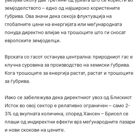
земјоделството – едно од најшироко користените
ѓубрива. Ова значи дека секоја флуктуација на
глобалните цени на енергијата или меѓународната
понуда директно влијае на трошоците што ги сносат
европските земјоделци.
Врската со гасот останува централна: природниот гас е
клучна суровина за производство на хемиски ѓубрива.
Кога трошоците за енергија растат, растат и трошоците
за ѓубрива.
Иако се забележува дека директниот увоз од Блискиот
Исток во овој сектор е релативно ограничен – само 2-
3% од вкупната количина, според Хансен – Брисел се
плаши од индиректни ефекти врз меѓународните пазари
и нови скокови на цените.