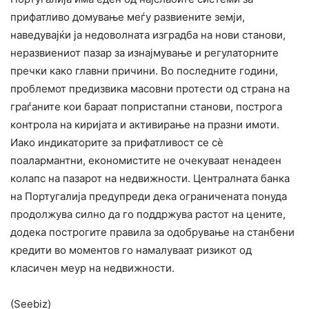
прифатливо домување меѓу развиените земји,
наведувајќи ја недоволната изградба на нови станови,
неразвиениот пазар за изнајмување и регулаторните
пречки како главни причини. Во последните години,
проблемот предизвика масовни протести од страна на
граѓаните кои бараат попристапни станови, построга
контрола на киријата и активирање на празни имоти.
Иако индикаторите за прифатливост се сè
поалармантни, економистите не очекуваат ненадеен
колапс на пазарот на недвижности. Централната банка
на Португалија предупреди дека ограничената понуда
продолжува силно да го поддржува растот на цените,
додека построгите правила за одобрување на станбени
кредити во моментов го намалуваат ризикот од
класичен меур на недвижности.
(Seebiz)