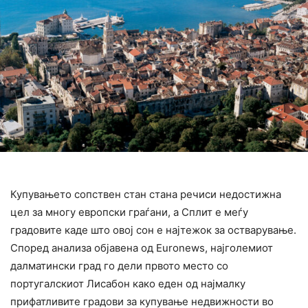
Купувањето сопствен стан стана речиси недостижна
цел за многу европски граѓани, а Сплит е меѓу
градовите каде што овој сон е најтежок за остварување.
Според анализа објавена од Euronews, најголемиот
далматински град го дели првото место со
португалскиот Лисабон како еден од најмалку
прифатливите градови за купување недвижности во