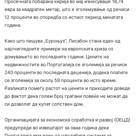
Просечната побарана кирија во мај изнесуваше 18,74
евра за квадратен метар, што е зголемување од речиси
12 проценти во споредба со истиот период минатата
година.
Како што пишува „Еуроњуз“, Лисабон стана еден од
најочигледните примери на европската криза со
домувањето во последните години. Цените на
недвижностите во Португалија се зголемија за речиси
240 проценти во последната деценија, додека платите
се зголемија за околу 59 проценти во исто време.
Разликата помеѓу растот на цените и приходите доведе
до фактот дека голем број граѓани повеќе не можат да
си дозволат да купат сопствен дом.
Организацијата за економска соработка и развој (ОЕЦД)
предупреди во извештајот за оваа година дека
Португалија има еден од најслабите системи за