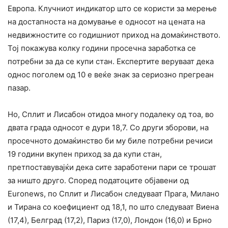
Европа. Клучниот индикатор што се користи за мерење
на достапноста на домување е односот на цената на
недвижностите со годишниот приход на домаќинството.
Тој покажува колку години просечна заработка се
потребни за да се купи стан. Експертите веруваат дека
однос поголем од 10 е веќе знак за сериозно прегреан
пазар.
Но, Сплит и Лисабон отидоа многу подалеку од тоа, во
двата града односот е дури 18,7. Со други зборови, на
просечното домаќинство би му биле потребни речиси
19 години вкупен приход за да купи стан,
претпоставувајќи дека сите заработени пари се трошат
за ништо друго. Според податоците објавени од
Euronews, по Сплит и Лисабон следуваат Прага, Милано
и Тирана со коефициент од 18,1, по што следуваат Виена
(17,4), Белград (17,2), Париз (17,0), Лондон (16,0) и Брно