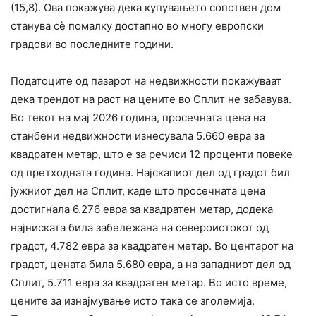
(15,8). Ова покажува дека купувањето сопствен дом
станува сè помалку достапно во многу европски
градови во последните години.
Податоците од пазарот на недвижности покажуваат
дека трендот на раст на цените во Сплит не забавува.
Во текот на мај 2026 година, просечната цена на
станбени недвижности изнесувала 5.660 евра за
квадратен метар, што е за речиси 12 проценти повеќе
од претходната година. Најскапиот дел од градот бил
јужниот дел на Сплит, каде што просечната цена
достигнала 6.276 евра за квадратен метар, додека
најниската била забележана на североистокот од
градот, 4.782 евра за квадратен метар. Во центарот на
градот, цената била 5.680 евра, а на западниот дел од
Сплит, 5.711 евра за квадратен метар. Во исто време,
цените за изнајмување исто така се зголемија.