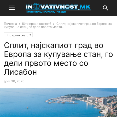
Почетна
Што прави светот?
Сплит, најскапиот град во Европа за
купување стан, го дели првото место...
Што прави светот?
Сплит, најскапиот град во
Европа за купување стан, го
дели првото место со
Лисабон
јуни 30, 2026