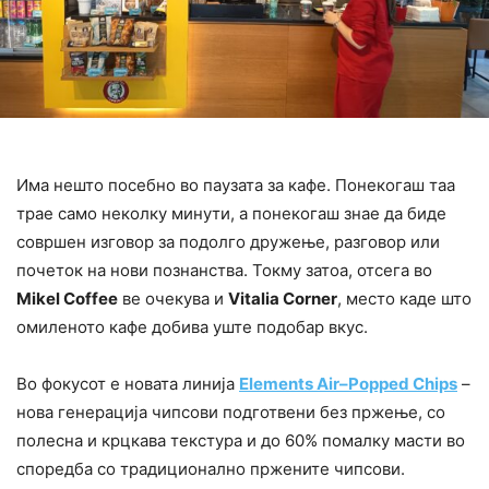
Има нешто посебно во паузата за кафе. Понекогаш таа
трае само неколку минути, а понекогаш знае да биде
совршен изговор за подолго дружење, разговор или
почеток на нови познанства. Токму затоа, отсега во
Mikel
Coffee
ве очекува и
Vitalia
Corner
, место каде што
омиленото кафе добива уште подобар вкус.
Во фокусот е новата линија
Elements
Air
–
Popped
Chips
–
нова генерација чипсови подготвени без пржење, со
полесна и крцкава текстура и до 60% помалку масти во
споредба со традиционално пржените чипсови.