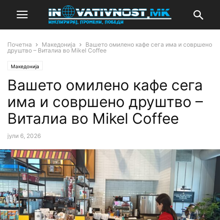
Почетна
Македонија
Вашето омилено кафе сега има и совршено
друштво – Виталиа во Mikel Coffee
Македонија
Вашето омилено кафе сега
има и совршено друштво –
Виталиа во Mikel Coffee
јули 6, 2026