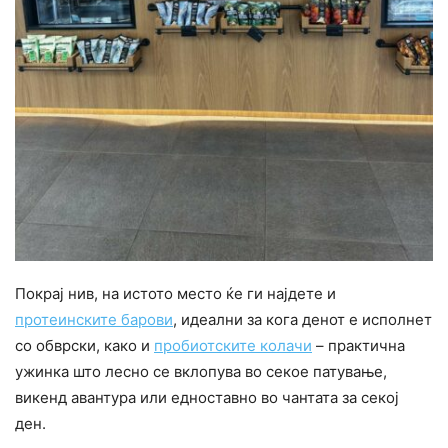
Покрај нив, на истото место ќе ги најдете и
протеинските барови
, идеални за кога денот е исполнет
со обврски, како и
пробиотските колачи
– практична
ужинка што лесно се вклопува во секое патување,
викенд авантура или едноставно во чантата за секој
ден.