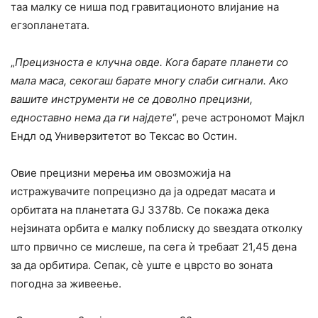
таа малку се ниша под гравитационото влијание на
егзопланетата.
„
Прецизноста е клучна овде. Кога барате планети со
мала маса, секогаш барате многу слаби сигнали. Ако
вашите инструменти не се доволно прецизни,
едноставно нема да ги најдете
“, рече астрономот Мајкл
Ендл од Универзитетот во Тексас во Остин.
Овие прецизни мерења им овозможија на
истражувачите попрецизно да ја одредат масата и
орбитата на планетата GJ 3378b. Се покажа дека
нејзината орбита е малку поблиску до ѕвездата отколку
што првично се мислеше, па сега ѝ требаат 21,45 дена
за да орбитира. Сепак, сè уште е цврсто во зоната
погодна за живеење.