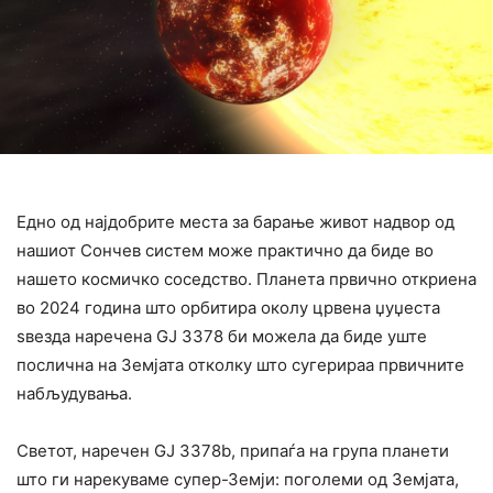
Едно од најдобрите места за барање живот надвор од
нашиот Сончев систем може практично да биде во
нашето космичко соседство. Планета првично откриена
во 2024 година што орбитира околу црвена џуџеста
ѕвезда наречена GJ 3378 би можела да биде уште
послична на Земјата отколку што сугерираа првичните
набљудувања.
Светот, наречен GJ 3378b, припаѓа на група планети
што ги нарекуваме супер-Земји: поголеми од Земјата,