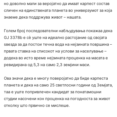
но доволно мали за веројатно да имаат карпест состав
сличен на единствената планета во универзумот за која
знаеме дека поддржува живот – нашата.
Голем број последователни набљудувања покажаа дека
GJ 3378b е сè уште на идеално растојание од својата
ѕвезда за да постои течна вода на нејзината површина –
првата ставка на списокот на услови за населување –
додека во исто време нејзината проценка на масата е
ревидирана од 5,3 на само 2,3 земјини маси.
Ова значи дека е многу поверојатно да биде карпеста
планета и дека на само 25 светлосни години од Земјата,
таа е уште попривлечен кандидат за понатамошни
студии насочени кон проценка на погодноста за живот
отколку што првично се мислеше.