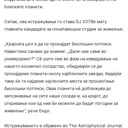
блиските планети.
Сепак, ова истражување го става GJ 3378b меѓу
главните кандидати за понатамошни студии за живеење.
„
Крајната цел е да се пронајдат биолошки потписи.
Навистина сакаме да знаеме: „Дали сме сами во
универзумот?“ Сè уште сме во фаза на извидување на
нашето космичко соседство, обидувајќи се да
пронајдеме планети околу најблиските ѕвезди, бидејќи
таму ќе ги најдеме најлесните места за пронаоѓање
биолошки потписи. Оваа планета нè доближува до
запознавање на сите наши соседи и, на крајот, до
откривање кои од нив би можеле да бидат погодни за
живеење“,
рече Ендл.
Истражувањето е објавено во The Astrophysical Journal.