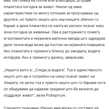
има тектоника на плочи или атмосфера, ја прави
планетата погодна за живот. Некои од овие
карактеристики се многу потешки за проучување од
другите, но првото нешто што научниците обично го
бараат е дека планетата се наоѓа во регион познат како
зона погодна за живеење. Ова е растојанието помеѓу
егзопланетата и нејзината матична ѕвезда што одредува
дали течна вода може да постои на нејзината површина.
Ако планетата е премногу блиску до ѕвездата, водата
испарува. Ако е премногу далеку, замрзнува.
„
Нашето мото е: „Следи ја водата“. Тоа е единственото
нешто што му е потребно на секој познат живот на
Земјата, па затоа тоа е првото нешто што го бараме кога
се обидуваме да најдеме средини што би можеле да
поддржат живот“
, вели Робертсон.
Следното прашање обично има врска со составот на