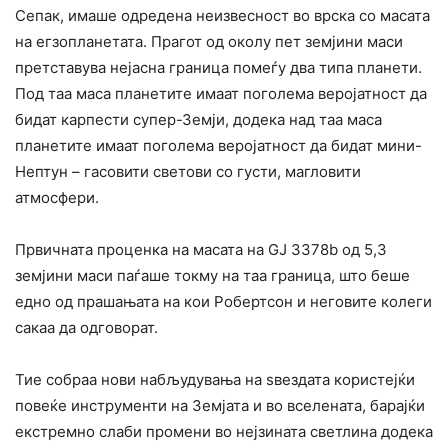
Сепак, имаше одредена неизвесност во врска со масата
на егзопланетата. Прагот од околу пет земјини маси
претставува нејасна граница помеѓу два типа планети.
Под таа маса планетите имаат поголема веројатност да
бидат карпести супер-Земји, додека над таа маса
планетите имаат поголема веројатност да бидат мини-
Нептун – гасовити светови со густи, магловити
атмосфери.
Првичната проценка на масата на GJ 3378b од 5,3
земјини маси паѓаше токму на таа граница, што беше
едно од прашањата на кои Робертсон и неговите колеги
сакаа да одговорат.
Тие собраа нови набљудувања на ѕвездата користејќи
повеќе инструменти на Земјата и во вселената, барајќи
екстремно слаби промени во нејзината светлина додека