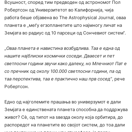
Всушност, според тим предводен од астрономот Пол
Робертсон од Универзитетот во Калифорнија, чија
работа беше објавена во The Astrophysical Journal, оваа
планета е „меѓу егзопланетите што најмногу личат на
Земјата во радиус од 10 парсеци од Сончевиот систем“.
„
Оваа планета е навистина возбудлива. Таа е една од
нашите најблиски космички соседи. Дваесет и пет
светлосни години звучи како далеку, но Млечниот Пат е
со пречник од околу 100.000 светлосни години, па од
таа перспектива, таа е практично наш прв сосед“
, рече
Робертсон.
Едно од најголемите прашања во универзумот е дали
Земјата е единствената планета способна да поддржува
живот? Сè, од типот на ѕвезда околу која орбитира, до
распоредот на планетите во својот систем, до тоа дали