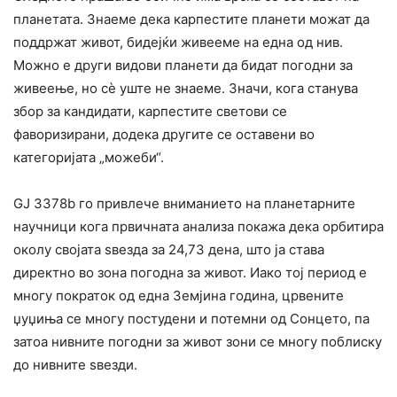
планетата. Знаеме дека карпестите планети можат да
поддржат живот, бидејќи живееме на една од нив.
Можно е други видови планети да бидат погодни за
живеење, но сè уште не знаеме. Значи, кога станува
збор за кандидати, карпестите светови се
фаворизирани, додека другите се оставени во
категоријата „можеби“.
GJ 3378b го привлече вниманието на планетарните
научници кога првичната анализа покажа дека орбитира
околу својата ѕвезда за 24,73 дена, што ја става
директно во зона погодна за живот. Иако тој период е
многу пократок од една Земјина година, црвените
џуџиња се многу постудени и потемни од Сонцето, па
затоа нивните погодни за живот зони се многу поблиску
до нивните ѕвезди.