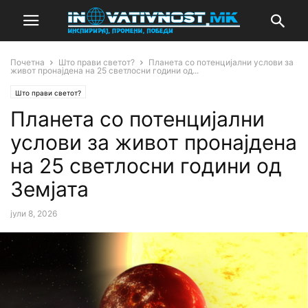
Почетна
Што прави светот?
Планета со потенцијални услови за
живот пронајдена на 25 светлосни години од...
Што прави светот?
Планета со потенцијални
услови за живот пронајдена
на 25 светлосни години од
Земјата
јули 8, 2026