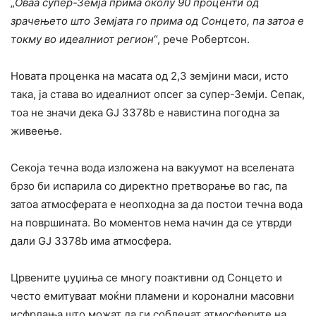
„
Оваа супер-Земја прима околу 90 проценти од
зрачењето што Земјата го прима од Сонцето, па затоа е
токму во идеалниот регион
“, рече Робертсон.
Новата проценка на масата од 2,3 земјини маси, исто
така, ја става во идеалниот опсег за супер-Земји. Сепак,
тоа не значи дека GJ 3378b е навистина погодна за
живеење.
Секоја течна вода изложена на вакуумот на вселената
брзо би испарила со директно претворање во гас, па
затоа атмосферата е неопходна за да постои течна вода
на површината. Во моментов нема начин да се утврди
дали GJ 3378b има атмосфера.
Црвените џуџиња се многу поактивни од Сонцето и
често емитуваат моќни пламени и коронални масовни
исфрлања што можат да ги соблечат атмосферите на