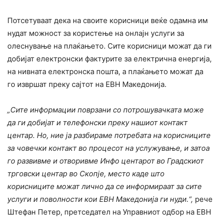
Потсетуваат дека на своите корисници веќе одамна им
нудат можност за користење на онлајн услуги за
олеснување на плаќањето. Сите корисници можат да ги
добијат електронски фактурите за електрична енергија,
на нивната електронска пошта, а плаќањето можат да
го извршат преку сајтот на ЕВН Македонија.
„Сите информации поврзани со потрошувачката може
да ги добијат и телефонски преку нашиот контакт
центар. Но, ние ја разбираме потребата на корисниците
за човечки контакт во процесот на услужување, и затоа
го развивме и отворивме Инфо центарот во Градскиот
трговски центар во Скопје, место каде што
корисниците можат лично да се информираат за сите
услуги и поволности кои ЕВН Македонија ги нуди.“,
рече
Штефан Петер, претседател на Управниот одбор на ЕВН