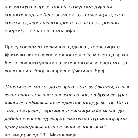
овозможува и презентација на мултимедијални
содржини од особено значење за корисниците, како
совети за рационално користење на електричната
енергија.“
, велат од компанијата.
Преку современ терминал, додаваат, корисниците
(физички лица) лесно и едноставно ќе можат да вршат
безготовински уплати на сите долгови во системот за
сопствениот број на корисник/матичен број.
„Уплатите ќе можат да се вршат како за фактури, така и
за останати долгови поврзани со нив, на брз и сигурен
начин со добивање на соодветна потврда за тоа. Исто
така, преку овој терминал корисниците ќе можат да
добијат и копија од својата сметка во хартиена форма
преку внесување на сопствените податоци.“,
потенцираа од ЕВН Македонија.