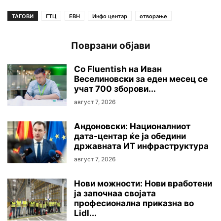
ТАГОВИ
ГТЦ
ЕВН
Инфо центар
отворање
Поврзани објави
Со Fluentish на Иван
Веселиновски за еден месец се
учат 700 зборови...
август 7, 2026
Андоновски: Националниот
дата-центар ќе ја обедини
државната ИТ инфраструктура
август 7, 2026
Нови можности: Нови вработени
ја започнаа својата
професионална приказна во
Lidl...