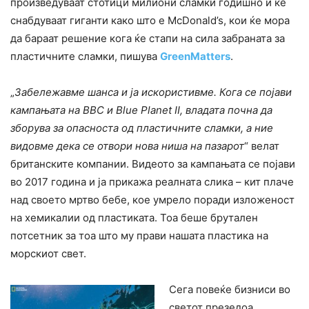
произведуваат стотици милиони сламки годишно и ќе
снабдуваат гиганти како што е McDonald’s, кои ќе мора
да бараат решение кога ќе стапи на сила забраната за
пластичните сламки, пишува
GreenMatters
.
„
Забележавме шанса и ја искористивме. Кога се појави
кампањата на BBC и Blue Planet II, владата почна да
зборува за опасноста од пластичните сламки, а ние
видовме дека се отвори нова ниша на пазарот
“ велат
британските компании. Видеото за кампањата се појави
во 2017 година и ја прикажа реалната слика – кит плаче
над своето мртво бебе, кое умрело поради изложеност
на хемикалии од пластиката. Тоа беше брутален
потсетник за тоа што му прави нашата пластика на
морскиот свет.
Сега повеќе бизниси во
светот презедоа