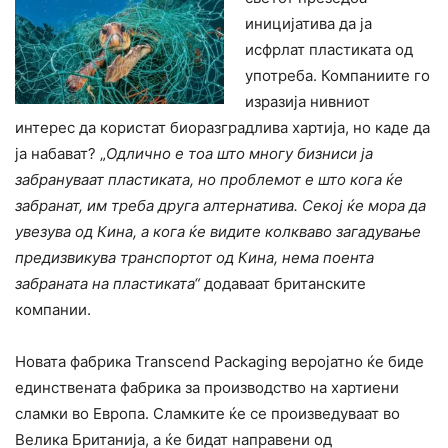
иницијатива да ја
исфрлат пластиката од
употреба. Компаниите го
изразија нивниот
интерес да користат биоразградлива хартија, но каде да
ја набават? „
Одлично е тоа што многу бизниси ја
забрануваат пластиката, но проблемот е што кога ќе
забранат, им треба друга алтернатива. Секој ќе мора да
увезува од Кина, а кога ќе видите колкваво загадување
предизвикува транспортот од Кина, нема поента
забраната на пластиката“
додаваат британските
компании.
Новата фабрика Transcend Packaging веројатно ќе биде
единствената фабрика за производство на хартиени
сламки во Европа. Сламките ќе се произведуваат во
Велика Британија, а ќе бидат направени од