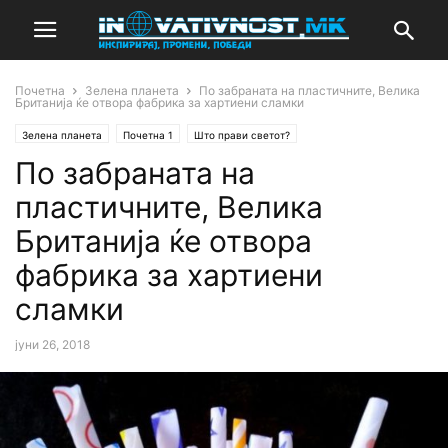
Почетна
Зелена планета
По забраната на пластичните, Велика
Британија ќе отвора фабрика за хартиени сламки
Зелена планета
Почетна 1
Што прави светот?
По забраната на
пластичните, Велика
Британија ќе отвора
фабрика за хартиени
сламки
јуни 26, 2018