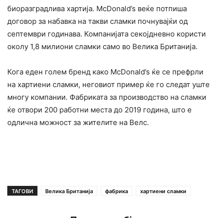
биоразградлива хартија. McDonald’s веќе потпиша
договор за набавка на такви сламки почнувајќи од
септември годинава. Компанијата секојдневно користи
околу 1,8 милиони сламки само во Велика Британија.
Кога еден голем бренд како McDonald’s ќе се префрли
на хартиени сламки, неговиот пример ќе го следат уште
многу компании. Фабриката за производство на сламки
ќе отвори 200 работни места до 2019 година, што е
одлична можност за жителите на Велс.
ТАГОВИ
Велика Британија
фабрика
хартиени сламки