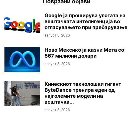
Поврзани објави
Google ја проширува улогата на
вештачката интелигенција во
огласувањето при пребарување
август 8, 2026
Ново Мексико ја казни Мета со
567 милиони долари
август 8, 2026
Кинескиот технолошки гигант
ByteDance тренира еден од
најголемите модели на
вештачка...
август 8, 2026