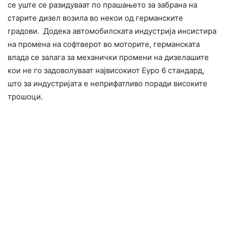
се уште се разидуваат по прашањето за забрана на
старите дизел возила во некои од германските
градови. Додека автомобилската индустрија инсистира
на промена на софтверот во моторите, германската
влада се залага за механички промени на дизелашите
кои не го задоволуваат највисокиот Еуро 6 стандард,
што за индустријата е неприфатливо поради високите
трошоци.