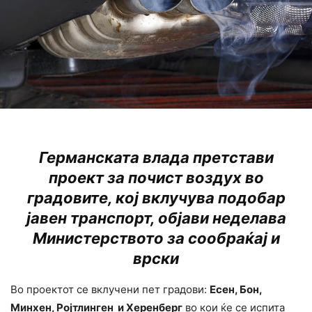
Германската влада претстави
проект за почист воздух во
градовите, кој вклучува подобар
јавен транспорт, објави неделава
Министерството за сообраќај и
врски
Во проектот се вклучени пет градови:
Есен, Бон,
Минхен, Ројтлинген и Херенберг
во кои ќе се испита