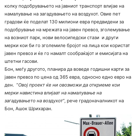
колку подобрувањето на јавниот транспорт влијае на
намалување на загадувањето на воздухот. Овие пет
градови ќе поделат 130 милиони евра предвидени за
подобрување на мрежата на јавен превоз, зголемување
на возниот парк, нови велосипедски стази и други
мерки кои би го зголемиле бројот на лица кои користат
јавен превоз и ќе го намалт сообраќајот и емисијата на
штетни гасови.
Бон, меѓу другото, планира да воведе годишни карти за
јавен превоз по цена од 365 евра, односно едно евро на
ден. “
Овој проект ќе ни овозможи да откриеме кои
мерки навистина влијаат на намалување на
загадувањето на воздухот
“, рече градоначалникот на
Бон, Ашок Шрихаран.