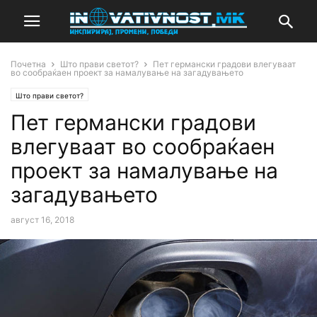
Почетна
Што прави светот?
Пет германски градови влегуваат
во сообраќаен проект за намалување на загадувањето
Што прави светот?
Пет германски градови
влегуваат во сообраќаен
проект за намалување на
загадувањето
август 16, 2018