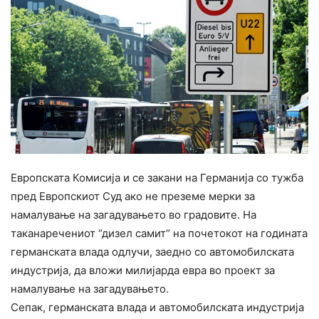
Европската Комисија и се закани на Германија со тужба
пред Европскиот Суд ако не преземе мерки за
намалување на загадувањето во градовите. На
таканаречениот “дизел самит“ на почетокот на годината
германската влада одлучи, заедно со автомобилската
индустрија, да вложи милијарда евра во проект за
намалување на загадувањето.
Сепак, германската влада и автомобилската индустрија