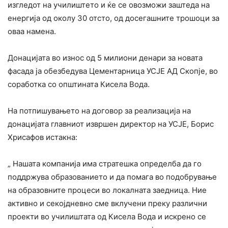
изгледот на училиштето и ќе се овозможи заштедa на
енергија од околу 30 отсто, од досегашните трошоци за
оваа намена.
Донацијата во износ од 5 милиони денари за новата
фасада ја обезбедува Цементарница УСЈЕ АД Скопје, во
соработка со општината Кисела Вода.
На потпишувањето на договор за реализација на
донацијата главниот извршен директор на УСЈЕ, Борис
Хрисафов истакна:
„ Нашата компанија има стратешка определба да го
поддржува образованието и да помага во подобрување
на образовните процеси во локалната заедница. Ние
активно и секојдневно сме вклучени преку различни
проекти во училиштата од Кисела Вода и искрено се