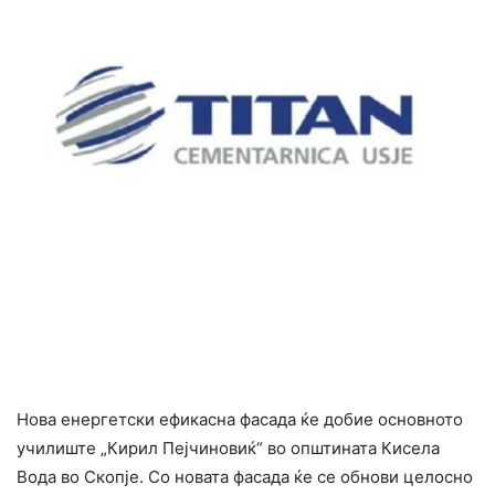
Нова енергетски ефикасна фасада ќе добие основното
училиште „Кирил Пејчиновиќ“ во општината Кисела
Вода во Скопје. Со новата фасада ќе се обнови целосно