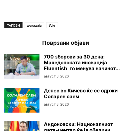
ТАГОВИ
донација
Усје
Поврзани објави
700 зборови за 30 дена:
Македонската иновација
Fluentish го менува начинот...
август 8, 2026
Денес во Кичево ќе се одржи
Соларен саем
август 8, 2026
Андоновски: Националниот
дата-центар ќе ја обедини