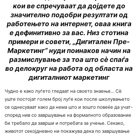
кои ве спречуваат да дојдете до
значително подобри резултати од
работењето на интернет, оваа книга
е дефинитивно за вас. Низ стотина
примери и совети, „Дигитален Пре-
Маркетинг“ нуди поинаков начин на
размислување за тоа што сè спаѓа
во делокруг на работа од областа на
дигиталниот маркетинг
Чудно е како луѓето гледаат на своето знаење… Сè
уште постојат голем број луѓе кои после школувањето
се однесуваат како да нема што и зошто повеќе да учат-
според нив со завршување на формалното образование
би требало да заврши и потребата за учење. Секако,
животот секојдневно ни покажува дека по завршување