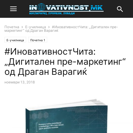
Почетна
Е-училница
#ИновативностЧита: „Дигитален пре-
маркетинг“ од Драган Варагиќ
Е-училница
Почетна 1
#ИновативностЧита:
„Дигитален пре-маркетинг“
од Драган Варагиќ
ноември 13, 2018