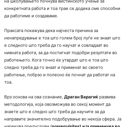
на школувањето почнува вистинското учење за
конкретната работа и тоа трае се додека сме способни
да работиме и создаваме.
Праксата покажува дека најчеста причина за
ненапредување е тоа што голем број луѓе не знаат што
е следното што треба да го научат и совладаат во
нивната работа, за да постигнат подобри резултати во
работењето. Кога точно ќе утврдат што е тоа што
следно треба да го знаат и применат во своето
работење, побрзо и полесно ќе почнат да работат на
тоа.
Врз основа на ова сознание,
Драган Варагиќ
развива
методологија, која овозможува во секој момент да
знаете што е следно што треба да научите за да
направите значително подобрување во некоја сфера. Ја
нарекува предуслови (
p
rerequisites)
и ја применува во