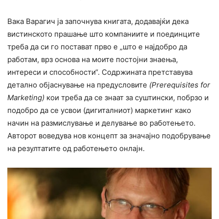
Вака Варагич ја започнува книгата, додавајќи дека
вистинското прашање што компаниите и поединците
треба да си го постават прво е „што е најдобро да
работам, врз основа на моите постојни знаења,
интереси и способности“. Содржината претставува
детално објаснување на предусловите
(Prerequisites for
Marketing)
кои треба да се знаат за суштински, побрзо и
подобро да се усвои (дигиталниот) маркетинг како
начин на размислување и делување во работењето.
Авторот воведува нов концепт за значајно подобрување
на резултатите од работењето онлајн.