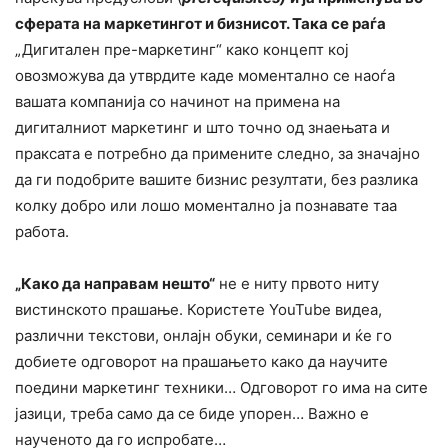
сферата на маркетингот и бизнисот. Така се раѓа
„Дигитален пре-маркетинг“ како концепт кој
овозможува да утврдите каде моментално се наоѓа
вашата компанија со начинот на примена на
дигиталниот маркетинг и што точно од знаењата и
праксата е потребно да примените следно, за значајно
да ги подобрите вашите бизнис резултати, без разлика
колку добро или лошо моментално ја познавате таа
работа.
„Како да направам нешто“
не е ниту првото ниту
вистинското прашање. Користете YouTube видеа,
различни текстови, онлајн обуки, семинари и ќе го
добиете одговорот на прашањето како да научите
поедини маркетинг техники… Одговорот го има на сите
јазици, треба само да се биде упорен… Важно е
наученото да го испробате…