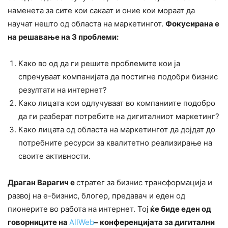
наменета за сите кои сакаат и оние кои мораат да
научат нешто од областа на маркетингот.
Фокусирана е
на решавање на 3 проблеми:
Како во од да ги решите проблемите кои ја
спречуваат компанијата да постигне подобри бизнис
резултати на интернет?
Како лицата кои одлучуваат во компаниите подобро
да ги разберат потребите на дигиталниот маркетинг?
Како лицата од областа на маркетингот да дојдат до
потребните ресурси за квалитетно реализирање на
своите активности.
Драган Варагич
e
стратег за бизнис трансформација и
развој на е-бизнис, блогер, предавач и еден од
пионерите во работа на интернет. Тој
ќе биде еден од
говорниците на
AllWeb
–
конференцијата за дигитални