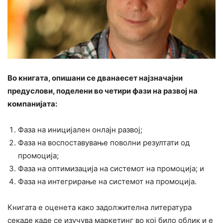
Во книгата, опишани се дванаесет најзначајни
предуслови, поделени во четири фази на развој на
компанијата:
Фаза на иницијален онлајн развој;
Фаза на воспоставување поволни резултати од
промоција;
Фаза на оптимизација на системот на промоција; и
Фаза на интегрирање на системот на промоција.
Книгата е оценета како задолжителна литература
секаде каде се изучува маркетинг во кој било облик и е