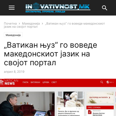
Почетна
Македонија
„Ватикан њуз“ го воведе македонскиот
јазик на својот портал
Македонија
„Ватикан њуз“ го воведе
македонскиот јазик на
својот портал
април 8, 2019