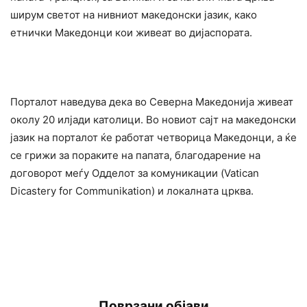
ширум светот на нивниот македонски јазик, како
етнички Македонци кои живеат во дијаспората.
Порталот наведува дека во Северна Македонија живеат
околу 20 илјади католици. Во новиот сајт на македонски
јазик на порталот ќе работат четворица Македонци, а ќе
се грижи за пораките на папата, благодарение на
договорот меѓу Одделот за комуникации (Vatican
Dicastery for Communikation) и локалнaтa црква.
Поврзани објави