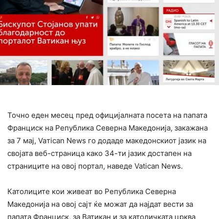
Точно еден месец пред официјалната посета на папата
Франциск на Република Северна Македонија, закажана
за 7 мај, Vaтican News го додаде македонскиот јазик на
својата веб-страница како 34-ти јазик достапен на
страниците на овој портал, наведе Vatican News.
Католиците кои живеат во Република Северна
Македонија на овој сајт ќе можат да најдат вести за
папата Франциск, за Ватикан и за католичката црквa