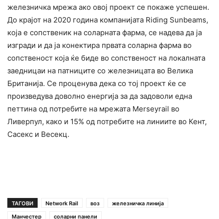
железничка мрежа ако овој проект се покаже успешен.
До крајот на 2020 година компанијата Riding Sunbeams,
која е сопственик на соларната фарма, се надева да ја
изгради и да ја конектира првата соларна фарма во
сопственост која ќе биде во сопственост на локалната
заедницаи на патниците со железницата во Велика
Британија. Се проценува дека со тој проект ќе се
произведува доволно енергија за да задоволи една
петтина од потребите на мрежата Merseyrail во
Ливерпул, како и 15% од потребите на линиите во Кент,
Сасекс и Весекц.
ТАГОВИ
Network Rail
воз
железничка линија
Манчестер
соларни панели