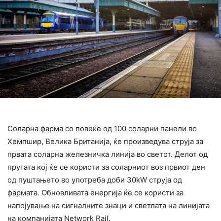
Соларна фарма со повеќе од 100 соларни панели во
Хемпшир, Велика Британија, ќе произведува струја за
првата соларна железничка линија во светот. Делот од
пругата кој ќе се користи за соларниот воз првиот ден
од пуштањето во употреба доби 30kW струја од
фармата. Обновливата енергија ќе се користи за
напојување на сигналните знаци и светлата на линијата
на компанијата Network Rail.