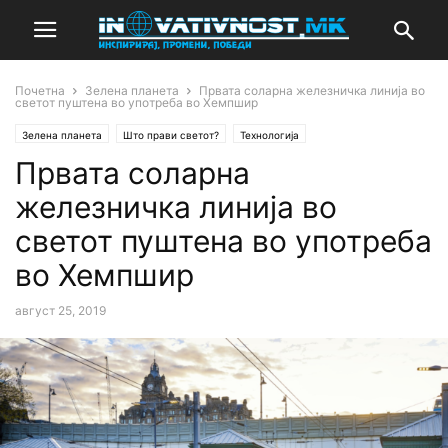
Почетна
Зелена планета
Првата соларна железничка линија во
светот пуштена во употреба во Хемпшир
Зелена планета
Што прави светот?
Технологија
Првата соларна
железничка линија во
светот пуштена во употреба
во Хемпшир
август 25, 2019