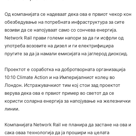
Од компанијата се надеваат дека ова е првиот чекор кон
обезбедување на потребната инфраструктура за сите
возиви да се напојуваат само со сончева енергија.
Network Rail прави големи напори за да ги исфрли од
употреба возовите на дизел и ги електрифицира
пругите за да ја намали емисијата на јаглерод диоксид.
Проектот е соработка на добротворната организација
10:10 Climate Action и на Империјалниот колеџ во
Лондон. Истражувачкиот тим кој стои зад проектот
верува дека ова е првиот пример во светот да се
користи соларна енергија за напојување на железнички
линии.
Компанијата Network Rail не планира да застане на ова и
сака оваа технологија да ја прошири на целата