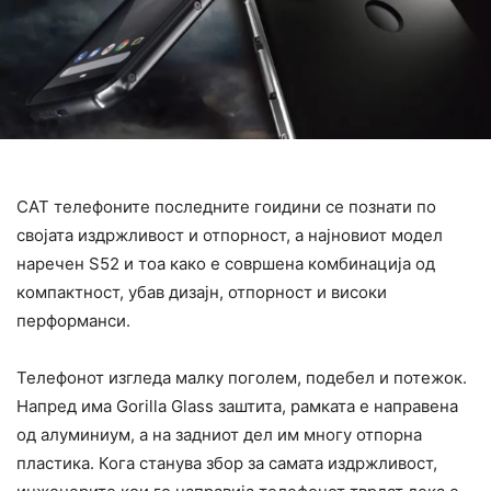
CАТ телефоните последните гоидини се познати по
својата издржливост и отпорност, а најновиот модел
наречен S52 и тоа како е совршена комбинација од
компактност, убав дизајн, отпорност и високи
перформанси.
Телефонот изгледа малку поголем, подебел и потежок.
Напред има Gorilla Glass заштита, рамката е направена
од алуминиум, а на задниот дел им многу отпорна
пластика. Кога станува збор за самата издржливост,