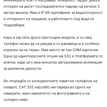
инженерите кои го направија телефонот тврдат дека е
отпорен на десет последователно падови од речиси 2
метри висина. Има и IP 68 сертификат за водоотпорност
и отпорност на прашина, а работењето под вода се
подразбира.
Како и кај сите други претходни модели, и со овој
телефон може да се ракува и со ракавици и е особено
корисен за на терен. Има место за три СИМ картички.
Една од најинтересните опции кај S52 е платформата со
алатки, каде што има мноштво авторизирани апликации
за различни дејности.
Во споредба со конкурентните паметни телефони на
пазарот, CAT S52 најслабо им парира во однос на
камерите, иако квалитетот на фотографиите е на
солидно ниво.