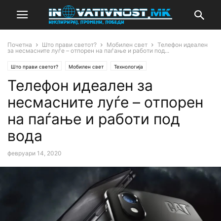
Почетна
Што прави светот?
Мобилен свет
Телефон идеален
за несмасните луѓе – отпорен на паѓање и работи под...
Што прави светот?
Мобилен свет
Технологија
Телефон идеален за
несмасните луѓе – отпорен
на паѓање и работи под
вода
февруари 14, 2020