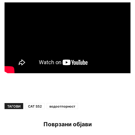
ТАГОВИ
CAT S52
водоотпорност
Поврзани објави