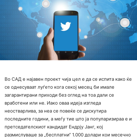
Во САД е најавен проект чија цел е да се испита како ќе
се однесуваат луѓето кога секој месец би имале
загарантирани приходи без оглед на тоа дали се
вработени или не. Иако оваа идеја изгледа
неостварлива, за неа се повеќе се дискутира
последните години, а меѓу тие што ја популаризираа е и
претседателскиот кандидат Ендрју Јанг, кој
размислуваше за „бесплатни“ 1.000 долари кои месечно