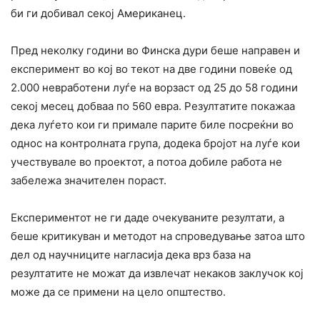
би ги добивал секој Американец.
Пред неколку години во Финска дури беше направен и
експеримент во кој во текот на две години повеќе од
2.000 невработени луѓе на ворзаст од 25 до 58 години
секој месец добваа по 560 евра. Резултатите покажаа
дека луѓето кои ги примале парите биле посреќни во
однос на контролната група, додека бројот на луѓе кои
учествувале во проектот, а потоа добиле работа не
забележа значителен пораст.
Експериментот не ги даде очекуваните резултати, а
беше критикуван и методот на спроведување затоа што
дел од научниците нагласија дека врз база на
резултатите не можат да извлечат некаков заклучок кој
може да се примени на цело општество.