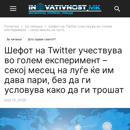
Почетна
За читање
Шефот на Twitter учествува во голем
експеримент – секој месец на луѓе...
За читање
Што прави светот?
Шефот на Twitter учествува
во голем експеримент –
секој месец на луѓе ќе им
дава пари, без да ги
условува како да ги трошат
јули 10, 2020