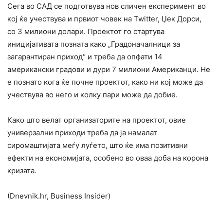
Сега во САД се подготвува нов сличен експеримент во
кој ќе учествува и првиот човек на Twitter, Џек Дорси,
со 3 милиони долари. Проектот го стартува
иницијативата позната како „Градоначалници за
загарантиран приход“ и треба да опфати 14
американски градови и дури 7 милиони Американци. Не
е познато кога ќе почне проектот, како ни кој може да
учествува во него и колку пари може да добие.
Како што велат организаторите на проектот, овие
универзални приходи треба да ја намалат
сиромаштијата меѓу луѓето, што ќе има позитивни
ефекти на економијата, особено во оваа доба на корона
кризата.
(Dnevnik.hr, Business Insider)