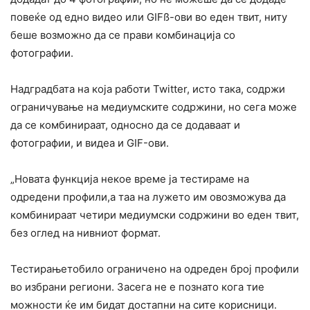
повеќе од едно видео или GIFß-ови во еден твит, ниту
беше возможно да се прави комбинација со
фотографии.
Надградбата на која работи Twitter, исто така, содржи
ограничување на медиумските содржини, но сега може
да се комбинираат, односно да се додаваат и
фотографии, и видеа и GIF-ови.
„Новата функција некое време ја тестираме на
одредени профили,а таа на лужето им овозможува да
комбинираат четири медиумски содржини во еден твит,
без оглед на нивниот формат.
Тестирањетобило ограничено на одреден број профили
во избрани региони. Засега не е познато кога тие
можности ќе им бидат достапни на сите корисници.