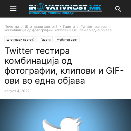
Почетна
Што прави светот?
Гаџети
Twitter тестира
комбинација од фотографии, клипови и GIF-ови во една објава
Што прави светот?
Гаџети
Мобилен свет
Twitter тестира
комбинација од
фотографии, клипови и GIF-
ови во една објава
август 4, 2022