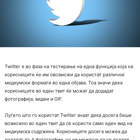
Twitter е во фаза на тестирање на една функција која на
корисниците ќе им овозможи да користат различни
медиумски формати во една објава. Тоа значи дека
корисниците во еден твит ќе можат да додадат
фотографија, видеи и GIF.
Луѓето што го користат Twitter знаат дека досега беше
возможно во еден твит да се користи само еден вид на
медиумска содржина. Корисниците досега можеа да
додадат до 4 фотографии, но не можеше да се додаде