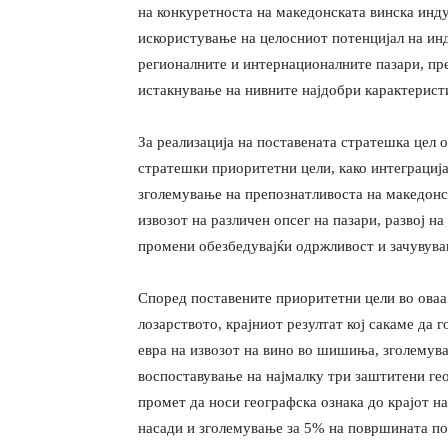
на конкуретноста на македонската винска инду
искористување на целосниот потенцијал на инд
регионалните и интернационалните пазари, пр
истакнување на нивните најдобри карактерист
За реализација на поставената стратешка цел 
стратешки приоритетни цели, како интеграција
зголемување на препознатливоста на македонс
извозот на различен опсег на пазари, развој н
промени обезбедувајќи одржливост и зачувува
Според поставените приоритетни цели во оваа 
лозарството, крајниот резултат кој сакаме да 
евра на извозот на вино во шишиња, зголемува
воспоставување на најмалку три заштитени г
промет да носи географска ознака до крајот 
насади и зголемување за 5% на површината по