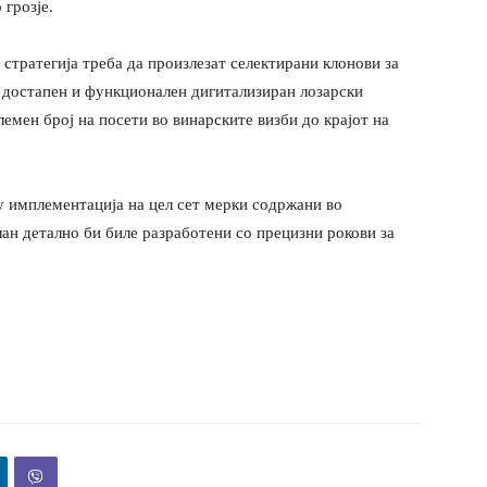
грозје.
 стратегија треба да произлезат селектирани клонови за
 достапен и функционален дигитализиран лозарски
емен број на посети во винарските визби до крајот на
у имплементација на цел сет мерки содржани во
лан детално би биле разработени со прецизни рокови за