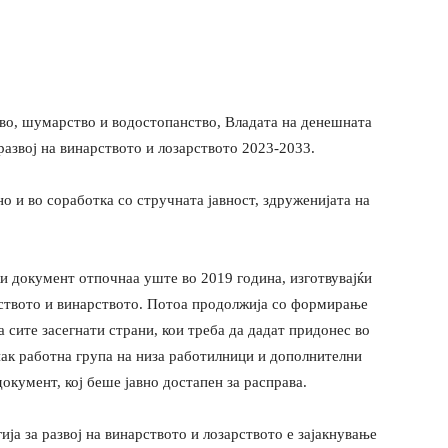
тво, шумарство и водостопанство, Владата на денешната
развој на винарството и лозарството 2023-2033.
о и во соработка со стручната јавност, здруженијата на
и документ отпочнаа уште во 2019 година, изготвувајќи
рството и винарството. Потоа продолжија со формирање
 сите засегнати страни, кои треба да дадат придонес во
 пак работна група на низа работилници и дополнителни
окумент, кој беше јавно достапен за расправа.
ја за развој на винарството и лозарството е зајакнување