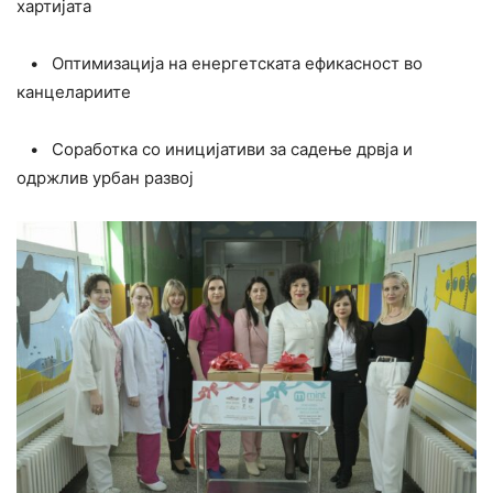
хартијата
• Оптимизација на енергетската ефикасност во
канцелариите
• Соработка со иницијативи за садење дрвја и
одржлив урбан развој